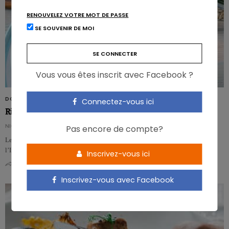
RENOUVELEZ VOTRE MOT DE PASSE
SE SOUVENIR DE MOI
Vous vous êtes inscrit avec Facebook ?
DOSSIER
Connectez-vous ici
Risques alimentaires: quelles sont les priorités?
NICOLAS GUGGENBÜHL
Pas encore de compte?
Les dernières données du projet Global Burden of Disease (GBD), mené par
l’Institute for Health Metrics and Evaluation permettent…
Inscrivez-vous ici
0
0
Inscrivez-vous avec Facebook