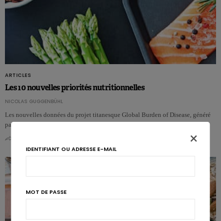
ARTICLES
Les 10 nouvelles priorités nutritionnelles
NICOLAS GUGGENBÜHL
Les nouvelles données du projet titanesque Global Burden of Disease, généré
par l’Institute for Health Metrics and Evaluation, ont été……
×
0
2
IDENTIFIANT OU ADRESSE E-MAIL
MOT DE PASSE