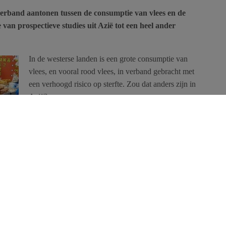
 verband aantonen tussen de consumptie van vlees en de
van prospectieve studies uit Azië tot een heel ander
In de westerse landen is een grote consumptie van
vlees, en vooral rood vlees, in verband gebracht met
een verhoogd risico op sterfte. Zou dat anders zijn in
Azië?
Dat blijkt in elk geval uit deze nieuwe analyse van
at acht Aziatische prospectieve studies uit Bangladesh, China,
l 112.310 mannen en 184.411 vrouwen 6,6 tot 15,6 jaar werden
bliceerd in
The American journal of Clinical Nutrition
, dat
de
iner is in de Aziatische landen dan in de Verenigde Staten, terwijl
 enkel verband aantoont tussen
de totale vleesconsumptie