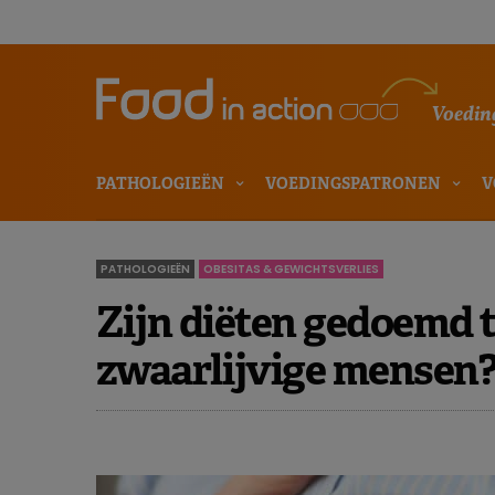
Voeding
PATHOLOGIEËN
VOEDINGSPATRONEN
V
PATHOLOGIEËN
OBESITAS & GEWICHTSVERLIES
Zijn diëten gedoemd 
zwaarlijvige mensen