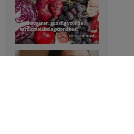
Anthocyanen: gunstig voor de
cardiometabole gezondheid
NICOLAS GUGGENBÜHL
Verhoogt het eten van zoete voeding
de trek in zoet?
LAVINIA SINCOVITS