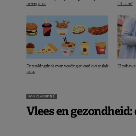
menopauze
lichaam?
Ontstekingsindex van voeding en cardiovasculair
Ultrabewerk
risico
NON CLASSIFIÉ(E)
Vlees en gezondheid: 