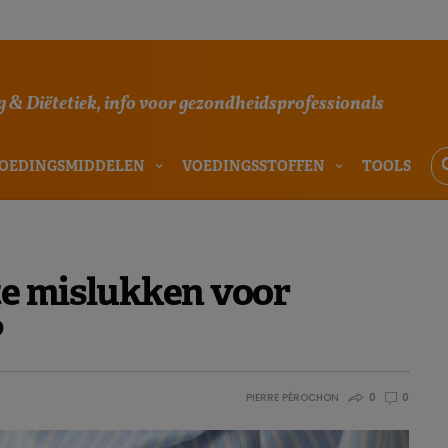
 & Diëtetiek, info voor gezondheidsprofessionals
OEDINGSMIDDELEN
VOEDINGSSTOFFEN
TOOLS
te mislukken voor
?
PIERRE PÉROCHON
0
0