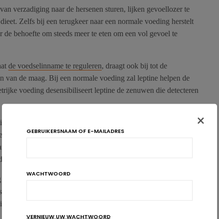
an verzadiging naar de hersenen sturen, lijken gevoellozer te
dieet. Zelfs bij een terugkeer naar een normale voeding herstelt
r de behoefte om steeds meer te eten om een vol gevoel te
aat
de voedselinname te reguleren
, draagt ook bij tot de
 van de maag. Bij een normale voeding zal leptine helpen de
trijke voeding desensibiliseert leptine de zenuwen die detecteren
×
ies voor zwaarlijvige mensen, maar ook voor personen die
GEBRUIKERSNAAM OF E-MAILADRES
 verkregen gewichtsverlies proberen te behouden. Eenmaal
namelijk niet meer normaal werken. Voor zwaarlijvige mensen
n dus gedoemd te mislukken.
WACHTWOORD
iet weten of dit effect permanent of slechts tijdelijk is. Amper
is in staat om op gewicht te blijven. De meeste mensen die diëten,
icht.
VERNIEUW UW WACHTWOORD