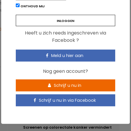
nd, maar suggereren als hulpmiddel
bariatrische chirurgie
en
ONTHOUD MIJ
rzoeken nodig om een farmacologisch middel te vinden dat ‘de
y,
30 July 2013.
Heeft u zich reeds ingeschreven via
Facebook ?
Meld u hier aan
Nog geen account?
Schrijf u nu in
Schrijf u nu in via Facebook
VOLGENDE ARTIKEL
Screenen op colorectale kanker vermindert