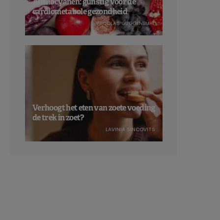
Anthocyanen: gunstig voor de
cardiometabole gezondheid
NICOLAS GUGGENBÜHL
Verhoogt het eten van zoete voeding
de trek in zoet?
LAVINIA SINCOVITS