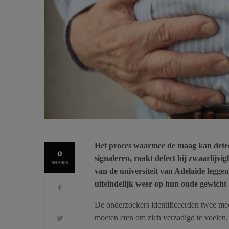
Het proces waarmee de maag kan detect
0
signaleren, raakt defect bij zwaarlijvig
SHARES
van de universiteit van Adelaide leggen
uiteindelijk weer op hun oude gewicht
De onderzoekers identificeerden twee m
moeten eten om zich verzadigd te voelen