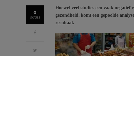
Hoewel veel studies een vaak negatief
0
gezondheid, komt een gepoolde analyse 
SHARES
resultaat.
gegevens van de Verenigde Naties. Ze omv
Japan, Korea en Taiwan, waarin in totaa
gevolgd.
Zoals verwacht tonen de resultaten, gepu
consumptie van rood vlees
aanzienlijk kle
die van vis en zeevruchten groter is.
Belangrijker is echter dat de studie geen