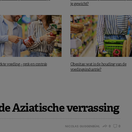
je gewicht?
te voeding – pro’s en contra’s
Obesitas: wat is de houding van de
voedingsindustrie?
de Aziatische verrassing
NICOLAS GUGGENBÜHL
0
0