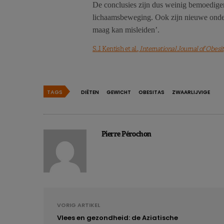
De conclusies zijn dus weinig bemoedige
lichaamsbeweging. Ook zijn nieuwe onde
maag kan misleiden’.
S.J. Kentish et al.,
International Journal of Obesit
TAGS
DIËTEN
GEWICHT
OBESITAS
ZWAARLIJVIGE
Pierre Pérochon
VORIG ARTIKEL
Vlees en gezondheid: de Aziatische