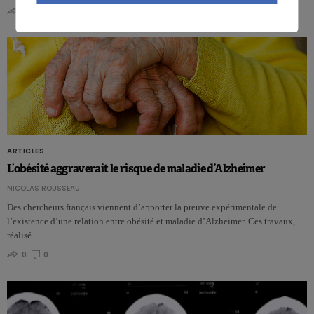
0
0
ARTICLES
L’obésité aggraverait le risque de maladie d’Alzheimer
NICOLAS ROUSSEAU
Des chercheurs français viennent d’apporter la preuve expérimentale de
l’existence d’une relation entre obésité et maladie d’Alzheimer. Ces travaux,
réalisé…
0
0