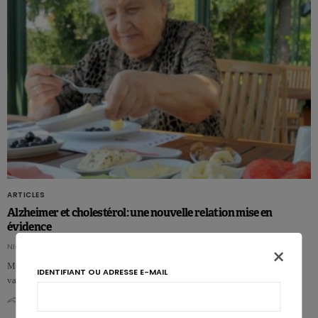
ARTICLES
Alzheimer et cholestérol: une nouvelle relation mise en
évidence
NICOLAS GUGGENBÜHL
×
Moins de cholestérol LDL et plus d’HDL ne sont pas que bons pour les
IDENTIFIANT OU ADRESSE E-MAIL
vaisseaux, mais aussi pour le cerveau. Une nouvelle étude rapporte de …
0
0