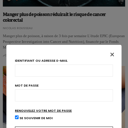
Manger plus de poisson réduirait le risque de cancer
colorectal
NICOLAS ROUSSEAU
Manger plus de poisson, à raison de 3 fois par semaine L’étude EPIC (European
Prospective Investigation into Cancer and Nutrition), financée par le Fonds
Mo…
×
0
0
IDENTIFIANT OU ADRESSE E-MAIL
MOT DE PASSE
RENOUVELEZ VOTRE MOT DE PASSE
SE SOUVENIR DE MOI