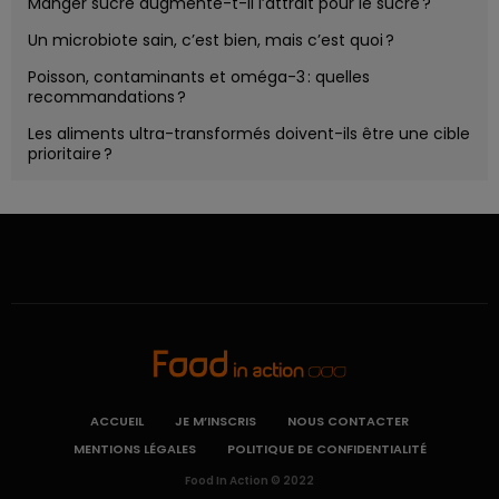
Manger sucré augmente-t-il l’attrait pour le sucré ?
Un microbiote sain, c’est bien, mais c’est quoi ?
Poisson, contaminants et oméga-3 : quelles
recommandations ?
Les aliments ultra-transformés doivent-ils être une cible
prioritaire ?
ACCUEIL
JE M’INSCRIS
NOUS CONTACTER
MENTIONS LÉGALES
POLITIQUE DE CONFIDENTIALITÉ
Food In Action © 2022