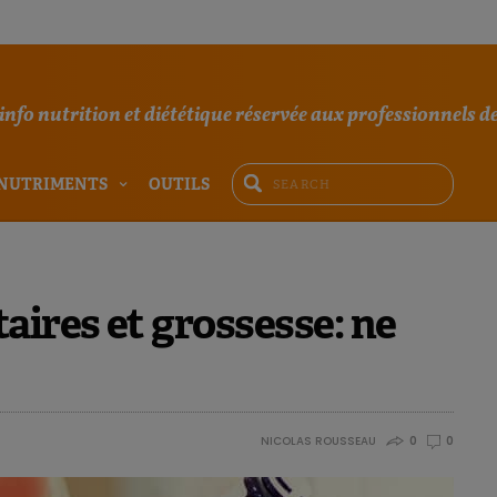
'info nutrition et diététique réservée aux professionnels de
NUTRIMENTS
OUTILS
ires et grossesse: ne
NICOLAS ROUSSEAU
0
0