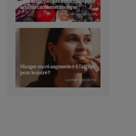
Les anthocyanines bénéfiques pour
la santé cardiométabolique
NICOLAS GUGGENBÜHL
Manger sucré augmente-t-il l’attrait
pour le sucré ?
LAVINIA SINCOVITS