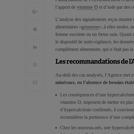
l’apport de
vitamine D
et d’iode par des 
L’analyse des signalements reçus montre 
alimentaires «
grossesse
», à elles seules,
femme enceinte ou un fœtus sain. Quant 
le dispositif de nutri-vigilance, les donn
complément alimentaire, qui n’était pas la
Les recommandations de l’A
Au-delà des cas analysés, l’Agence met e
minéraux
,
en l’absence de besoins établ
Les conséquences d’une hypercalcémie s
vitamine D, imposent de mettre en pla
d’hypercalcémie confirmée, il conviend
reconsidérer la pertinence d’une comp
Chez les nouveau-nés, une hypercalcémie