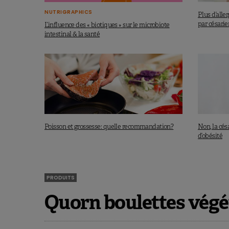
NUTRIGRAPHICS
Plus d’alle
par césari
L’influence des « biotiques » sur le microbiote
intestinal & la santé
Poisson et grossesse: quelle recommandation?
Non, la cés
d’obésité
PRODUITS
Quorn boulettes végé