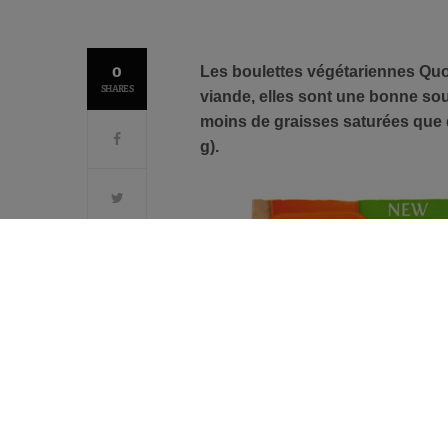
0
Les boulettes végétariennes Quo
SHARES
viande, elles sont une bonne sou
moins de graisses saturées que d
g).