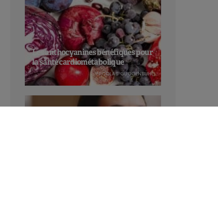
Les anthocyanines bénéfiques pour
la santé cardiométabolique
NICOLAS GUGGENBÜHL
Manger sucré augmente-t-il l’attrait
pour le sucré ?
LAVINIA SINCOVITS