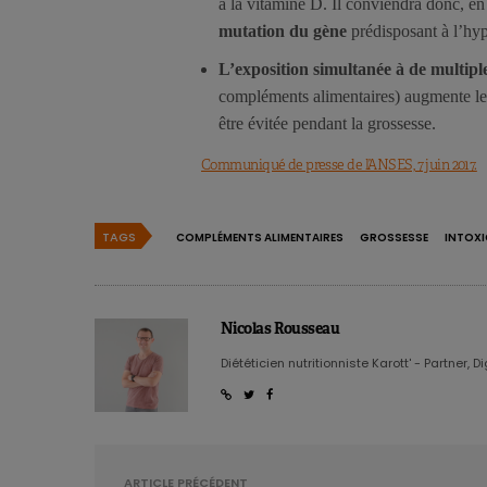
à la vitamine D. Il conviendra donc, e
mutation du gène
prédisposant à l’hyp
L’exposition simultanée à de multipl
compléments alimentaires) augmente le 
être évitée pendant la grossesse.
Communiqué de presse de l’ANSES, 7 juin 2017.
TAGS
COMPLÉMENTS ALIMENTAIRES
GROSSESSE
INTOX
Nicolas Rousseau
Diététicien nutritionniste Karott' - Partner, D
ARTICLE PRÉCÉDENT