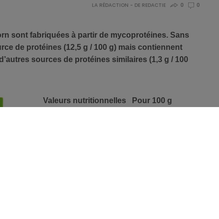
LA RÉDACTION - DE REDACTIE
0
0
rn sont fabriquées à partir de mycoprotéines. Sans
rce de protéines (12,5 g / 100 g) mais contiennent
’autres sources de protéines similaires (1,3 g / 100
Valeurs nutritionnelles
Pour 100 g
Energie
120 kcal
Matières grasses
2,6 g
dont saturés
1,3 g
Glucides
11,0 g
dont sucres
0,9 g
Protéines
12,5 g
Fibres
1,3 g
Sel
1,0 g