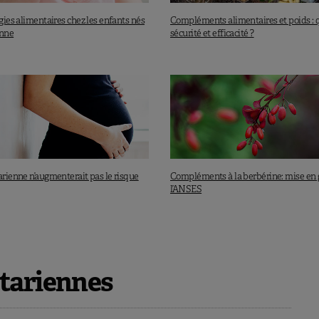
rgies alimentaires chez les enfants nés
Compléments alimentaires et poids : 
enne
sécurité et efficacité ?
arienne n’augmenterait pas le risque
Compléments à la berbérine: mise en 
l’ANSES
tariennes