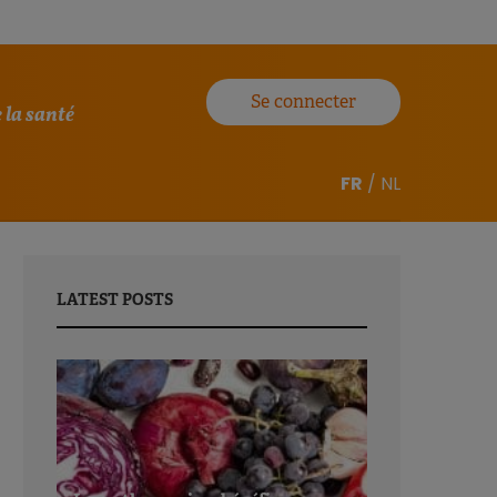
Se connecter
 la santé
FR
/
NL
LATEST POSTS