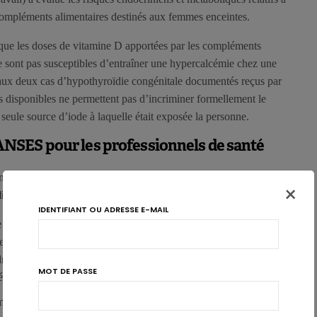
compléments alimentaires destinés aux femmes enceintes.
que les doses de vitamine D apportées par les compléments
 ne sont pas susceptibles d’entraîner une hypercalcémie chez une
aux deux cas d’hypothyroïdie congénitale documentés reçus par
ées disponibles ne permettent pas d’incriminer formellement le
 seule source d’iode à laquelle était exposée la personne.
NSES pour les professionnels de santé
n garde contre la
multiplication des sources de vitamines et
×
is
. Ses recommandations sont les suivantes:
IDENTIFIANT OU ADRESSE E-MAIL
ur la santé du nouveau-né, en cas d’hypersensibilité à la
ce des
mesures de prévention appropriées
. En cas
ra d’en rechercher l’origine par les examens appropriés et de
MOT DE PASSE
lémentation de la femme enceinte en vitamine D.
 inexpliquée pourrait être liée à une hypersensibilité génétique