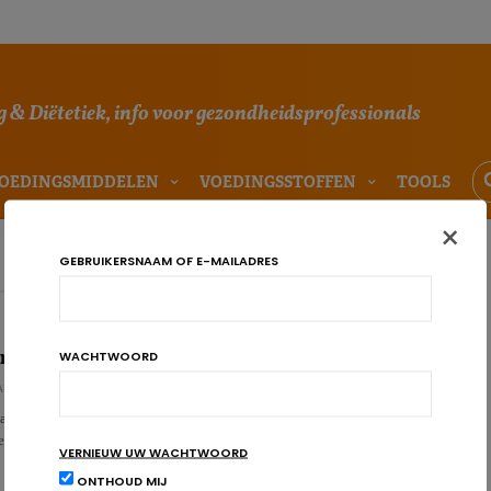
 & Diëtetiek, info voor gezondheidsprofessionals
OEDINGSMIDDELEN
VOEDINGSSTOFFEN
TOOLS
×
GEBRUIKERSNAAM OF E-MAILADRES
er beschermend voor het hart dan omega-3
WACHTWOORD
AU
an de mensen, of ze nu gezond zijn of een cardiovasculaire ziekte hebben
el kunnen halen uit een regelmatige consumptie van …
VERNIEUW UW WACHTWOORD
ONTHOUD MIJ