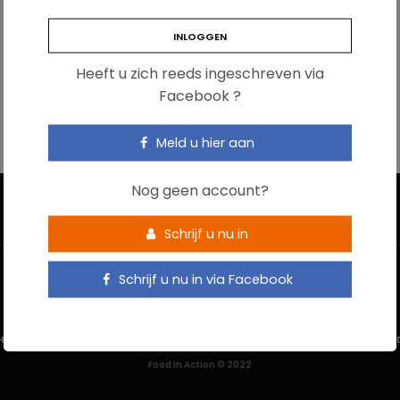
Heeft u zich reeds ingeschreven via
Facebook ?
Meld u hier aan
Nog geen account?
Schrijf u nu in
Schrijf u nu in via Facebook
HOME
CONTACTEER ONS
GEBRUIKSVOORWAARDEN
PRIVACYBELEI
Food In Action © 2022