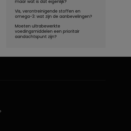
maar wat is dat eigenlijk?
Vis, verontreinigende stoffen en
omega-3: wat zijn de aanbevelingen?
Moeten ultrabewerkte
voedingsmiddelen een prioritair
aandachtspunt zijn?
D