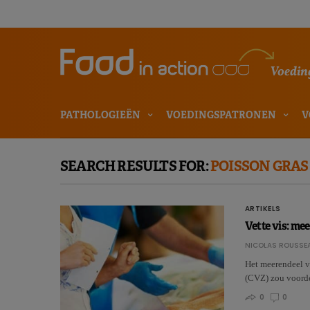
Voeding
PATHOLOGIEËN
VOEDINGSPATRONEN
V
SEARCH RESULTS FOR:
POISSON GRAS
ARTIKELS
Vette vis: me
NICOLAS ROUSSE
Het meerendeel v
(CVZ) zou voorde
0
0