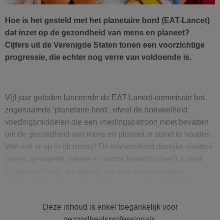
Hoe is het gesteld met het planetaire bord (EAT-Lancet)
dat inzet op de gezondheid van mens en planeet?
Cijfers uit de Verenigde Staten tonen een voorzichtige
progressie, die echter nog verre van voldoende is.
Vijf jaar geleden lanceerde de EAT-Lancet-commissie het
zogenaamde ‘planetaire bord’, ofwel de hoeveelhe
id
voedingsmiddelen die een voedingspatroon moet bevatten
om de gezondheid van mens en planeet in stand te houden.
Wat valt
er op
in dit menu? De hoeveelheid dierlijke eiwitten
(vlees, gevogelte, eieren en vooral bewerkt vlees) is sterk
teruggeschroefd, ten gunste van een groter aandeel
plantaardige voedingsmiddelen, zoals volkorengranen,
peulvruchten, noten en zaden en onverzadigde oliën. Het is
Deze inhoud is enkel toegankelijk voor
meteen duidelijk dat dit nagestreefde voedingspatroon vrij
gezondheidsprofessionals.