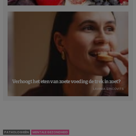
Hoe zijn de eetgewoonten veranderd over
een periode van 15 jaar?
Hoe de PHDI-score verder zal evolueren hangt deels af van
de positieve veranderingen in de eetpatronen, maar
evenzeer van een aantal trends die niet de goede richting
uitgaan en dus nadelig zijn voor een hogere PHDI-score.
Positieve ontwikkelingen:
meer consumptie van
volkorenproducten, noten en zaden en onverzadigde
Verhoogt het eten van zoete voeding de trek in zoet?
oliën; minder consumptie van rood vlees, bewerkt vlees,
LAVINIA SINCOVITS
toegevoegde suikers, verzadigde vetten en
zetmeelhoudende groenten.
Negatieve ontwikkelingen
: minder consumptie van niet-
zetmeelhoudende groenten; meer consumptie van
gevogelte en eieren.
PATHOLOGIEËN
MENTALE GEZONDHEID