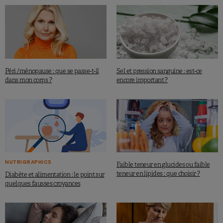
Péri /ménopause : que se passe-t-il
Sel et pression sanguine : est-ce
dans mon corps ?
encore important ?
NUTRIGRAPHICS
Faible teneur en glucides ou faible
teneur en lipides : que choisir ?
Diabète et alimentation : le point sur
quelques fausses croyances