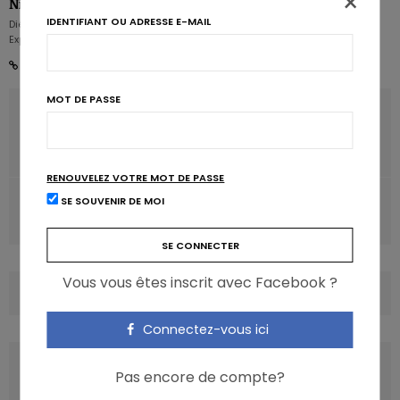
×
Nicolas Guggenbühl
IDENTIFIANT OU ADRESSE E-MAIL
Diététicien nutritionniste - Rédacteur en chef - Partner & Senior Nutrition
Expert - Karott'
MOT DE PASSE
ARTICLE PRÉCÉDENT
Des fibres pour lutter contre l’hyperperméabilité
intestinale?
RENOUVELEZ VOTRE MOT DE PASSE
ARTICLE SUIVANT
SE SOUVENIR DE MOI
Un nouveau consensus en nutrition pour le football
Vous vous êtes inscrit avec Facebook ?
COMMENTS
(0)
Connectez-vous ici
LATEST POSTS
Pas encore de compte?