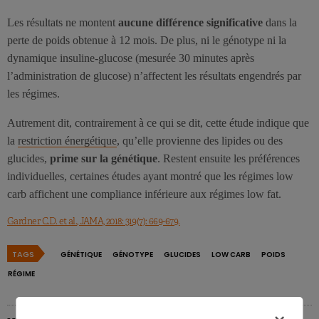
Les résultats ne montent
aucune différence significative
dans la
perte de poids obtenue à 12 mois. De plus, ni le génotype ni la
dynamique insuline-glucose (mesurée 30 minutes après
l’administration de glucose) n’affectent les résultats engendrés par
les régimes.
Autrement dit, contrairement à ce qui se dit, cette étude indique que
la
restriction énergétique
, qu’elle provienne des lipides ou des
glucides,
prime sur la génétique
. Restent ensuite les préférences
individuelles, certaines études ayant montré que les régimes low
carb affichent une compliance inférieure aux régimes low fat.
Gardner C.D. et al., JAMA, 2018: 319(7): 669-679.
TAGS
GÉNÉTIQUE
GÉNOTYPE
GLUCIDES
LOW CARB
POIDS
RÉGIME