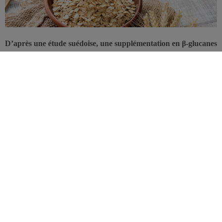
D’après une étude suédoise, une supplémentation en β-glucanes
aurait un impact positif sur la perméabilité de l’intestin, ce qui
pourrait bénéficier aux patients atteints de la maladie de
Crohn.
Les β-glucanes sont des fibres solubles présentes notamment
dans
l’orge et l’
avoine
, qui forment un gel en présence d’eau. Ils sont
déjà connus pour leur aptitude à réguler le pic glycémique
postprandial, ainsi qu’à réduire le
taux de cholestérol
en freinant
son absorption intestinale.
Désormais, c’est sur la perméabilité intestinale que ces fibres
pourraient exercer des effets bénéfiques, ce qui permettrait aux
patients atteints de maladie de Crohn, mais aussi aux personnes sans
maladie inflammatoire
d’améliorer leur santé intestinale.