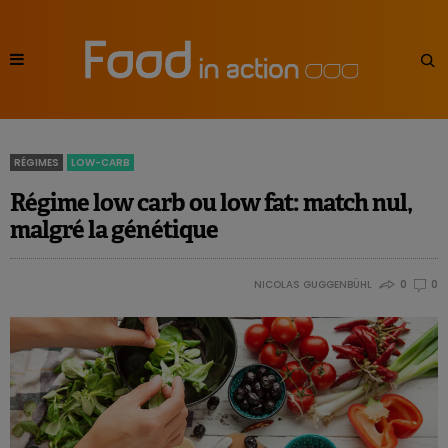
RÉGIMES
LOW-CARB
Régime low carb ou low fat: match nul,
malgré la génétique
NICOLAS GUGGENBÜHL
0
0