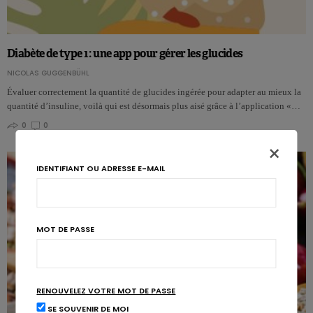
Diabète de type 1 : une app pour gérer les glucides
NICOLAS GUGGENBÜHL
Évaluer correctement la quantité de glucides ingérée pour adapter au mieux la
quantité d’insuline, voilà qui est désormais plus aisé grâce à l’application «…
0
0
×
IDENTIFIANT OU ADRESSE E-MAIL
MOT DE PASSE
RENOUVELEZ VOTRE MOT DE PASSE
SE SOUVENIR DE MOI