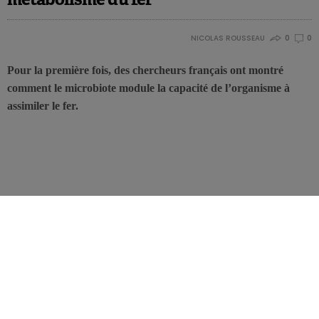
NICOLAS ROUSSEAU
0
0
Pour la première fois, des chercheurs français ont montré
comment le microbiote module la capacité de l’organisme à
assimiler le fer.
Dans l’intestin, le microbiote et les cellules intestinales vivent en
symbiose et ont chacun besoin du fer pour survivre. Quand
l’organisme a besoin de fer, son absorption est favorisée par les
cellules intestinales et quand les besoins baissent, ces cellules
diminuent leurs capacités d’absorption.