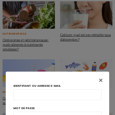
NUTRIGRAPHICS
Calcium : quel est son véritable taux
d’absorption ?
Ostéoporose et péri/ménopause :
quels aliments & nutriments
privilégier ?
×
IDENTIFIANT OU ADRESSE E-MAIL
NUTRIGRAPHICS
EAT-Lancet : un déficit en certains
micronutriments ?
Contribution des produits laitiers
aux apports nutritionnels
MOT DE PASSE