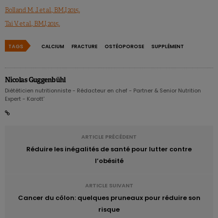
Bolland M. J. et al., BMJ, 2015.
Tai V. et al., BMJ, 2015.
TAGS
CALCIUM
FRACTURE
OSTÉOPOROSE
SUPPLÉMENT
Nicolas Guggenbühl
Diététicien nutritionniste - Rédacteur en chef - Partner & Senior Nutrition
Expert - Karott'
ARTICLE PRÉCÉDENT
Réduire les inégalités de santé pour lutter contre
l’obésité
ARTICLE SUIVANT
Cancer du côlon: quelques pruneaux pour réduire son
risque