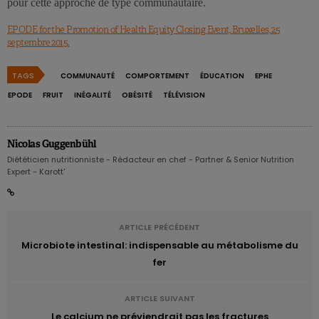
pour cette approche de type communautaire.
EPODE for the Promotion of Health Equity Closing Event, Bruxelles, 25
septembre 2015.
TAGS
COMMUNAUTÉ
COMPORTEMENT
ÉDUCATION
EPHE
EPODE
FRUIT
INÉGALITÉ
OBÉSITÉ
TÉLÉVISION
Nicolas Guggenbühl
Diététicien nutritionniste - Rédacteur en chef - Partner & Senior Nutrition
Expert - Karott'
ARTICLE PRÉCÉDENT
Microbiote intestinal: indispensable au métabolisme du
fer
ARTICLE SUIVANT
Le calcium ne préviendrait pas les fractures