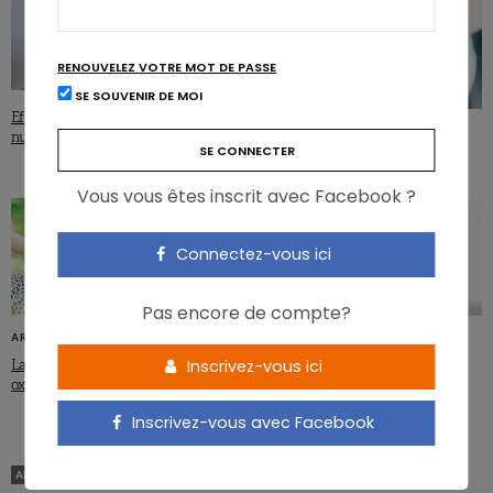
RENOUVELEZ VOTRE MOT DE PASSE
SE SOUVENIR DE MOI
Effet matrice: l’équivalence
La vitamine D ne prévient pas le
nutritionnelle, c’est dépassé!
diabète
Vous vous êtes inscrit avec Facebook ?
Connectez-vous ici
Pas encore de compte?
ARTICLES
ARTICLES
Inscrivez-vous ici
La vitamine C réduit le stress
Vitamine D et personnes âgées:
oxydatif lié au sport
quelle dose?
Inscrivez-vous avec Facebook
ARTICLES