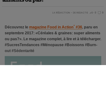
LA RÉDACTION - DE REDACTIE
0
0
*
Découvrez le
magazine Food in Action
#36
, paru en
septembre 2017: «Céréales & graines: super aliments
ou pas?». Le magazine complet, à lire et à télécharger.
#SucresTendances #Ménopause #Boissons #Burn-
out #Sédentarité