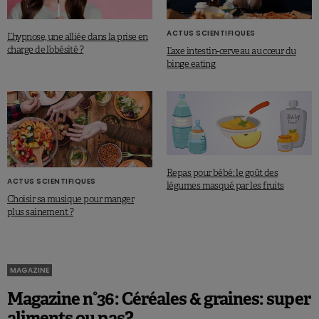
ACTUS SCIENTIFIQUES
L’hypnose, une alliée dans la prise en
charge de l’obésité ?
L’axe intestin-cerveau au cœur du
binge eating
Repas pour bébé: le goût des
ACTUS SCIENTIFIQUES
légumes masqué par les fruits
Choisir sa musique pour manger
plus sainement ?
MAGAZINE
Magazine n°36: Céréales & graines: super
aliments ou pas?