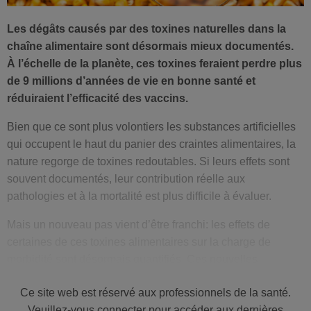
Les dégâts causés par des toxines naturelles dans la
chaîne alimentaire sont désormais mieux documentés.
À l’échelle de la planète, ces toxines feraient perdre plus
de 9 millions d’années de vie en bonne santé et
réduiraient l’efficacité des vaccins.
Bien que ce sont plus volontiers les substances artificielles
qui occupent le haut du panier des craintes alimentaires, la
nature regorge de toxines redoutables. Si leurs effets sont
souvent documentés, leur contribution réelle aux
pathologies et à la mortalité est plus difficile à évaluer.
Mais un nouveau pas vient d’être franchi: les effets de
certaines de ces toxines alimentaires sur la charge de
morbidité sont désormais quantifiés. Ces nouvelles
données, présentées à la réunion annuelle de la
Society for
Ce site web est réservé aux professionnels de la santé.
Risk Analysis
(SRA) vont permettre de mettre à jour les
Veuillez-vous connecter pour accéder aux dernières