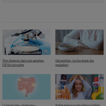
À lire aussi:
quel poisson manger
durant la grossesse?
SRA. Global Disease Burden Caused by Foodborne Chemicals and
Toxins symposium. 2019 Annual Meeting, Arlington, Virginia, Dec. 9.
Trop d’arsenic dans nos assiettes,
Dénutrition : la plus grave des
l’EFSA s’inquiète
maladies !
Le biopic des « biotiques »
Faible teneur en glucides ou faible