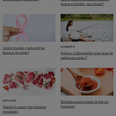
teneur en lipides : que choisir ?
ALIMENTS
Cancer du sein : quels sont les
facteurs de survie?
Poisson : à déconseiller pour cause de
mélanome malin ?
ARTICLES
Boulettes sauce tomate: le glas du
lycopène?
Viande et cancer : des relations
complexes