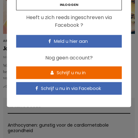
Heeft u zich reeds ingeschreven via
Facebook ?
Meld u hier aan
ARTIKELS
Jongvolwassenen zijn kampioenen in voedselverspilling
Nog geen account?
NICOLAS ROUSSEAU
Waarom verspillen jonge volwassenen zo veel voedsel? Te weinig
bewustwording op de campus is een deel van het probleem rond
Schrijf u nu in
voedselverspilling.…
0
0
Schrijf u nu in via Facebook
RECENT POSTS
Anthocyanen: gunstig voor de cardiometabole
gezondheid