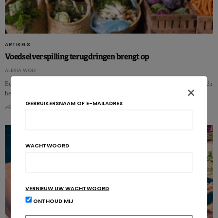
ARTIKELS
Voedselverspilling terugdringen brengt op
ALEXIA WOLF
Een nieuwe Zweedse studie suggereert dat handelaars geld kunnen besparen én
×
het milieu kunnen beschermen door meer werkuren te besteden aan…
GEBRUIKERSNAAM OF E-MAILADRES
0
0
WACHTWOORD
VERNIEUW UW WACHTWOORD
ONTHOUD MIJ