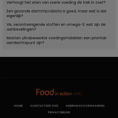
Verhoogt het eten van zoete voeding de trek in zoet?
Een gezonde darmmicrobiota is goed, maar wat is dat
eigenlijk?
Vis, verontreinigende stoffen en omega-3: wat zijn de
aanbevelingen?
Moeten ultrabewerkte voedingsmiddelen een prioritair
aandachtspunt zijn?
HOME
CONTACTEER ONS
GEBRUIKSVOORWAARDEN
PRIVACYBELEID