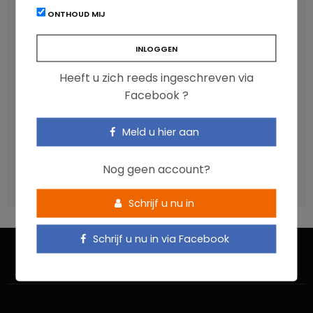
RECENT POSTS
ONTHOUD MIJ
Anthocyanen: gunstig voor de cardiometabole
gezondheid
Heeft u zich reeds ingeschreven via
Verhoogt het eten van zoete voeding de trek in zoet?
Facebook ?
Een gezonde darmmicrobiota is goed, maar wat is dat
eigenlijk?
Meld u hier aan
Vis, verontreinigende stoffen en omega-3: wat zijn de
aanbevelingen?
Nog geen account?
Moeten ultrabewerkte voedingsmiddelen een prioritair
aandachtspunt zijn?
Schrijf u nu in
Schrijf u nu in via Facebook