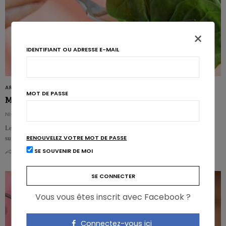
×
IDENTIFIANT OU ADRESSE E-MAIL
ARTICLES
MOT DE PASSE
Mangeons-nous trop de nitrates? Non, rassure l’EFSA…
NICOLAS ROUSSEAU
Les niveaux autorisés de nitrates et nitrites dans la chaîne alimentaire sont
RENOUVELEZ VOTRE MOT DE PASSE
suffisants pour protéger le…
SE SOUVENIR DE MOI
0
0
Vous vous êtes inscrit avec Facebook ?
Connectez-vous ici