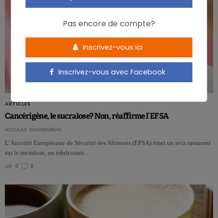
Pas encore de compte?
Inscrivez-vous ici
Inscrivez-vous avec Facebook
ARTICLES
Cancérigène, le sucralose? Non, réaffirme l’EFSA
NICOLAS GUGGENBÜHL
L’Autorité Européenne de Sécurité des Aliments (EFSA) émet un avis rassurant
sur le sucralose, un édulcorant…
0
0