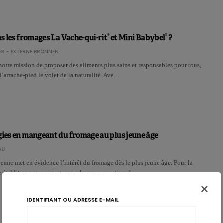
®
®
ns les fromages La Vache-qui-rit
et Mini Babybel
?
S - EXTERNE BRONNEN
notre mission de proposer des aliments plus sains et responsables pour tous,
d’arrache-pied le volet de la naturalité. Ave…
gies en mangeant du fromage au plus jeune âge
AU
nne met en évidence l’intérêt du fromage dès le plus jeune âge. Pour la
le établit une association entre la consommation d…
×
IDENTIFIANT OU ADRESSE E-MAIL