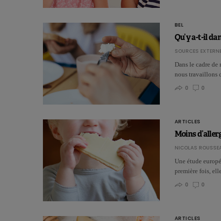
BEL
Qu’y a-t-il da
SOURCES EXTERNE
Dans le cadre de 
nous travaillons 
0
0
ARTICLES
Moins d’aller
NICOLAS ROUSSE
Une étude europée
première fois, el
0
0
ARTICLES