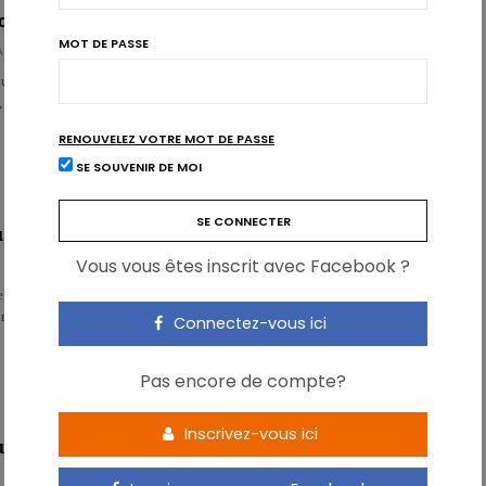
nctionnel pour lutter contre la colite?
MOT DE PASSE
AU
un comble et pourtant. Si les produits laitiers sont souvent décriés dans les
fs, certains de leurs composants……
RENOUVELEZ VOTRE MOT DE PASSE
SE SOUVENIR DE MOI
u fromage sur la lipémie postprandiale
Vous vous êtes inscrit avec Facebook ?
 récente, la concentration postprandiale de triglycérides varie selon le type
mmé. Les auteurs de l’étude appellent…
Connectez-vous ici
Pas encore de compte?
Inscrivez-vous ici
 goût du fromage élucidé