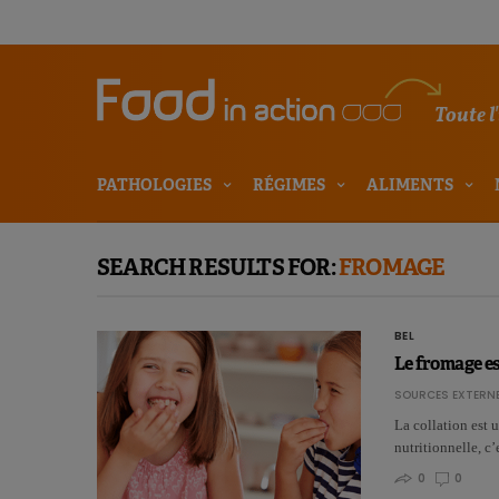
Toute l
PATHOLOGIES
RÉGIMES
ALIMENTS
SEARCH RESULTS FOR:
FROMAGE
BEL
Le fromage es
SOURCES EXTERNE
La collation est u
nutritionnelle, c
0
0