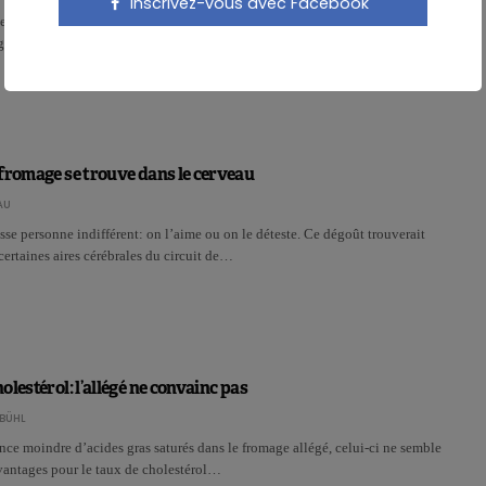
Inscrivez-vous avec Facebook
mbert, en passant par le cottage cheese et le cheddar… Pourquoi le
 goût si unique…
fromage se trouve dans le cerveau
AU
sse personne indifférent: on l’aime ou on le déteste. Ce dégoût trouverait
certaines aires cérébrales du circuit de…
lestérol: l’allégé ne convainc pas
BÜHL
ce moindre d’acides gras saturés dans le fromage allégé, celui-ci ne semble
vantages pour le taux de cholestérol…