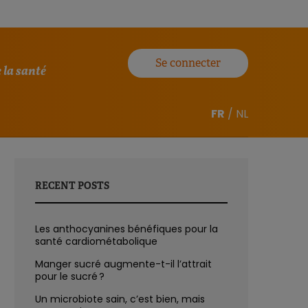
Se connecter
 la santé
FR
/
NL
RECENT POSTS
Les anthocyanines bénéfiques pour la
santé cardiométabolique
Manger sucré augmente-t-il l’attrait
pour le sucré ?
Un microbiote sain, c’est bien, mais