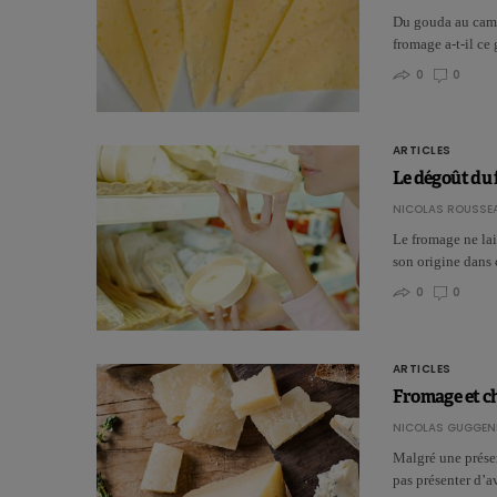
Du gouda au came
fromage a‑t‑il ce
0
0
ARTICLES
Le dégoût du 
NICOLAS ROUSSE
Le fromage ne lai
son origine dans 
0
0
ARTICLES
Fromage et cho
NICOLAS GUGGEN
Malgré une présen
pas présenter d’a