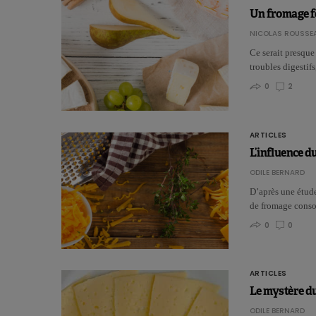
Un fromage fo
NICOLAS ROUSSE
Ce serait presque 
troubles digesti
0
2
ARTICLES
L’influence d
ODILE BERNARD
D’après une étude
de fromage conso
0
0
ARTICLES
Le mystère du
ODILE BERNARD