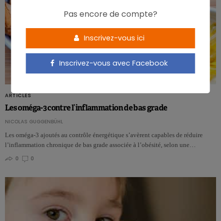
Pas encore de compte?
Inscrivez-vous ici
Inscrivez-vous avec Facebook
ARTICLES
Les oméga-3 contre l’inflammation de bas grade
NICOLAS GUGGENBÜHL
Les oméga-3 ajoutés au contrôle énergétique s’avèrent capables de réduire
l’inflammation chronique de bas grade associée à l’obésité, selon une…
0
0