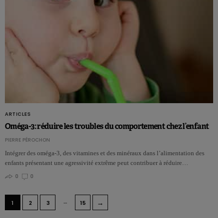
ARTICLES
Oméga-3: réduire les troubles du comportement chez l’enfant
PIERRE PÉROCHON
Intégrer des oméga-3, des vitamines et des minéraux dans l’alimentation des
enfants présentant une agressivité extrême peut contribuer à réduire…
0
0
…
→
1
2
3
15