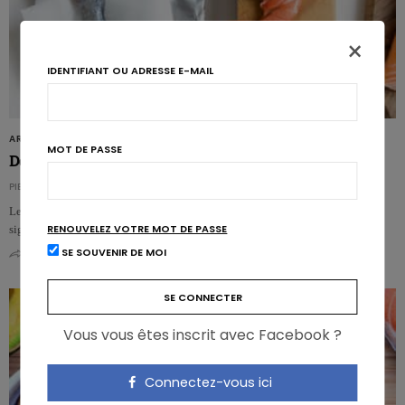
×
IDENTIFIANT OU ADRESSE E-MAIL
ARTICLES
MOT DE PASSE
Des oméga-3 pour survivre au cancer de l’intestin
PIERRE PÉROCHON
Les patients atteints d’un cancer de l’intestin peuvent tirer des bénéfices
RENOUVELEZ VOTRE MOT DE PASSE
significatifs en termes de survie, d’un…
SE SOUVENIR DE MOI
0
0
Vous vous êtes inscrit avec Facebook ?
Connectez-vous ici