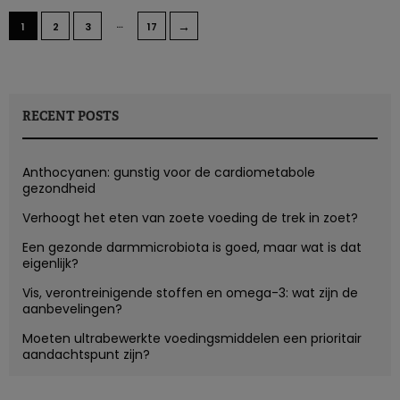
…
→
1
2
3
17
RECENT POSTS
Anthocyanen: gunstig voor de cardiometabole
gezondheid
Verhoogt het eten van zoete voeding de trek in zoet?
Een gezonde darmmicrobiota is goed, maar wat is dat
eigenlijk?
Vis, verontreinigende stoffen en omega-3: wat zijn de
aanbevelingen?
Moeten ultrabewerkte voedingsmiddelen een prioritair
aandachtspunt zijn?