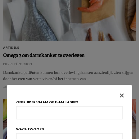
ARTIKELS
Omega 3 om darmkanker te overleven
PIERRE PÉROCHON
Darmkankerpatiënten kunnen hun overlevingskansen aanzienlijk zien stijgen
door het eten van vette vis en/of het innemen van…
0
0
×
GEBRUIKERSNAAM OF E-MAILADRES
WACHTWOORD