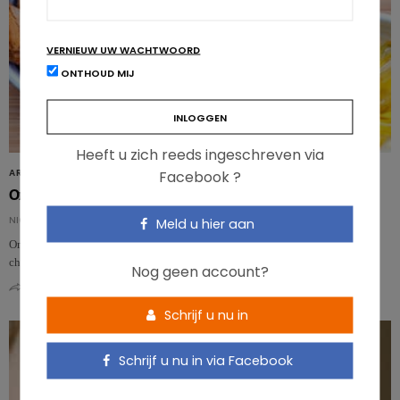
VERNIEUW UW WACHTWOORD
ONTHOUD MIJ
Heeft u zich reeds ingeschreven via
ARTIKELS
Facebook ?
Omega 3 tegen laaggradige ontsteking
NICOLAS GUGGENBÜHL
Meld u hier aan
Omega 3 in combinatie met een gecontroleerde energie-inname kan de
chronische laaggradige ontstekingen verminderen die geassocieerd zijn…
Nog geen account?
0
0
Schrijf u nu in
Schrijf u nu in via Facebook