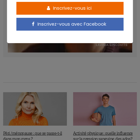
Inscrivez-vous ici
Inscrivez-vous avec Facebook
Manger sucré augmente-t-il l’attrait pour le sucré ?
LAVINIA SINCOVITS
Péri /ménopause : que se passe-t-il
Activité physique : quelle influence
dans mon corps ?
sur la pression sanguine des ados ?