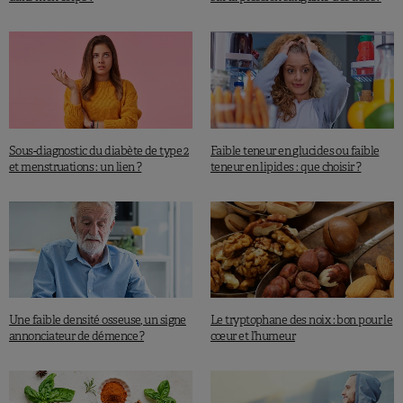
Sous-diagnostic du diabète de type 2
Faible teneur en glucides ou faible
et menstruations : un lien ?
teneur en lipides : que choisir ?
Une faible densité osseuse, un signe
Le tryptophane des noix : bon pour le
annonciateur de démence ?
cœur et l’humeur