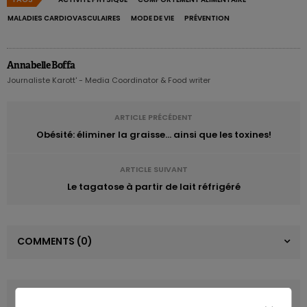
MALADIES CARDIOVASCULAIRES
MODE DE VIE
PRÉVENTION
Annabelle Boffa
Journaliste Karott' - Media Coordinator & Food writer
ARTICLE PRÉCÉDENT
Obésité: éliminer la graisse... ainsi que les toxines!
ARTICLE SUIVANT
Le tagatose à partir de lait réfrigéré
COMMENTS
(0)
LATEST POSTS