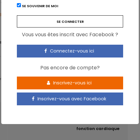
des Britanniques.
SE SOUVENIR DE MOI
vembre 2013.
Vous vous êtes inscrit avec Facebook ?
T
POIDS
PROTÉINES
RÉGIME
Connectez-vous ici
Pas encore de compte?
 - Partner & Senior Nutrition Expert - Karott'
Inscrivez-vous ici
Inscrivez-vous avec Facebook
ARTICLE SUIVANT
Les boissons énergisantes altèrent la
fonction cardiaque