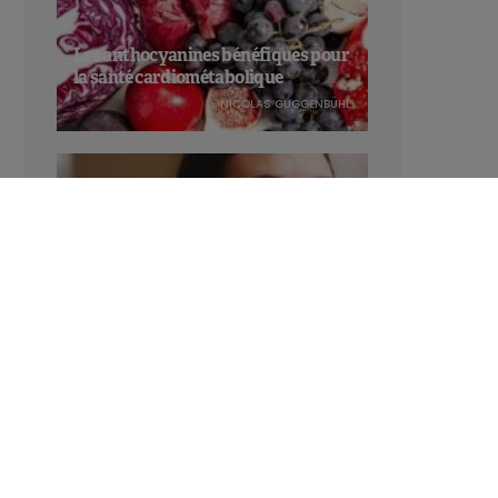
Les anthocyanines bénéfiques pour
la santé cardiométabolique
NICOLAS GUGGENBÜHL
Manger sucré augmente-t-il l’attrait
pour le sucré ?
LAVINIA SINCOVITS