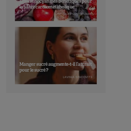
Les anthocyanines bénéfiques pour
la santé cardiométabolique
NICOLAS GUGGENBÜHL
Manger sucré augmente-t-il l’attrait
pour le sucré ?
LAVINIA SINCOVITS