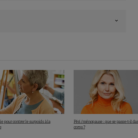
pie pour contrer le surpoids à la
Péri /ménopause : que se passe-t-il d
e
corps ?