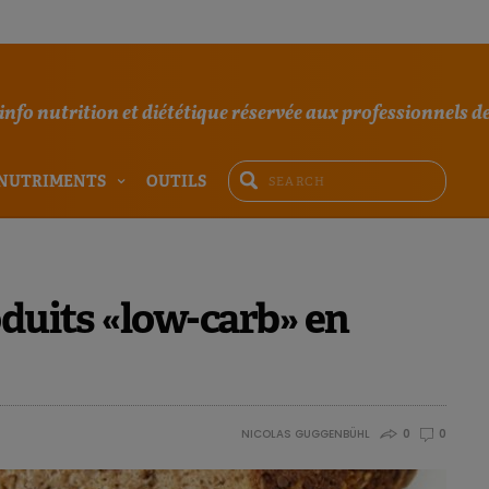
'info nutrition et diététique réservée aux professionnels de
NUTRIMENTS
OUTILS
oduits «low-carb» en
NICOLAS GUGGENBÜHL
0
0