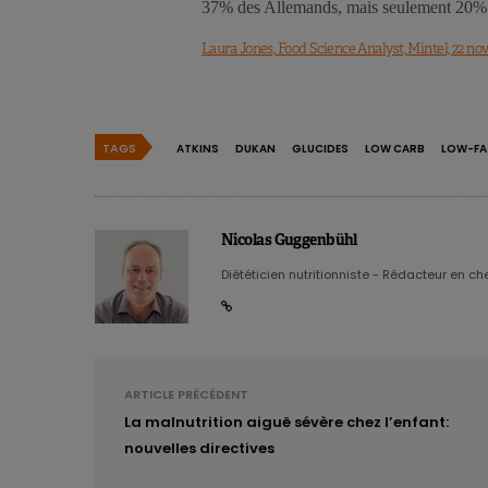
37% des Allemands, mais seulement 20% 
Laura Jones, Food Science Analyst, Mintel, 22 no
TAGS
ATKINS
DUKAN
GLUCIDES
LOW CARB
LOW-FA
Nicolas Guggenbühl
Diététicien nutritionniste - Rédacteur en chef
ARTICLE PRÉCÉDENT
La malnutrition aiguë sévère chez l’enfant:
nouvelles directives