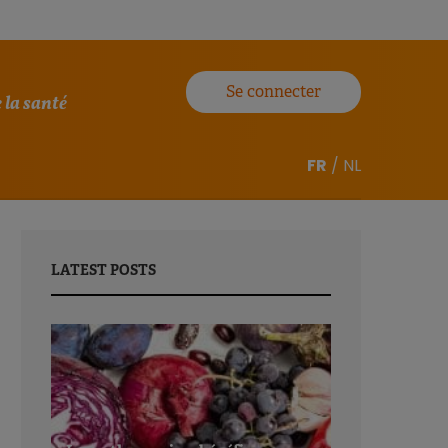
Se connecter
 la santé
FR
/
NL
LATEST POSTS