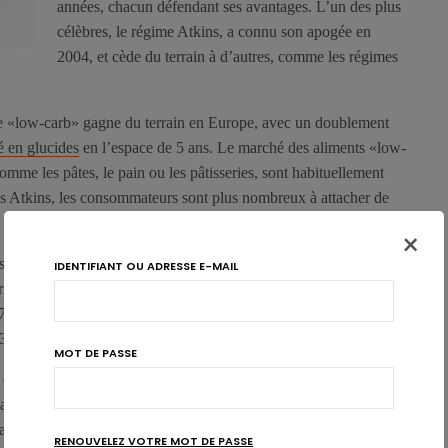
années, chacun défendant ses avantages. L’un des plus
célèbres, le régime Atkins, a connu son apogée en
2004, et cède du terrain à d’autres, comme les régimes
le «low-carb» gagne du terrain en Europe, avec un doublement
é en glucides
en l’espace de 5 ans. Le marché des aliments «low-
omme les pâtes, le pain ou les pâtisseries, sont habituellement
uis Atkins, les consommateurs sont plus nombreux à attacher de
×
nt aussi riches en protéines, et sont utilisés dans les régimes
IDENTIFIANT OU ADRESSE E-MAIL
tribue à l’engouement des denrées affichant leur
richesse en
7% entre 2008 et 2013, avec près de 3 fois plus de nouveaux
3 par rapport à 2008.
MOT DE PASSE
et plats préparés. Les produits laitiers représentent une source
 lait, bien que souvent critiqué, est de plus en plus perçu comme
e cas pour 52% des Italiens, 49% des Français, 45% des Espagnols,
RENOUVELEZ VOTRE MOT DE PASSE