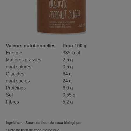
Valeurs nutritionnelles
Pour 100 g
Energie
335
kcal
Matières grasses
2,5 g
dont saturés
0,5 g
Glucides
64 g
dont sucres
24 g
Protéines
6,0 g
Sel
0,55 g
Fibres
5,2 g
Ingrédients Sucre de fleur de coco biologique
Sucre de fleur de coco biologique.