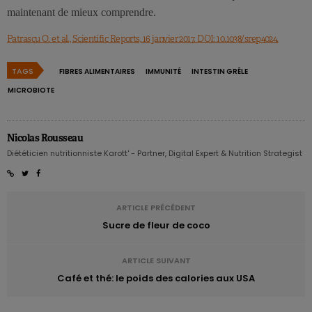
maintenant de mieux comprendre.
Patrascu O. et al., Scientific Reports, 16 janvier 2017. DOI: 10.1038/srep4024.
TAGS
FIBRES ALIMENTAIRES
IMMUNITÉ
INTESTIN GRÊLE
MICROBIOTE
Nicolas Rousseau
Diététicien nutritionniste Karott' - Partner, Digital Expert & Nutrition Strategist
ARTICLE PRÉCÉDENT
Sucre de fleur de coco
ARTICLE SUIVANT
Café et thé: le poids des calories aux USA