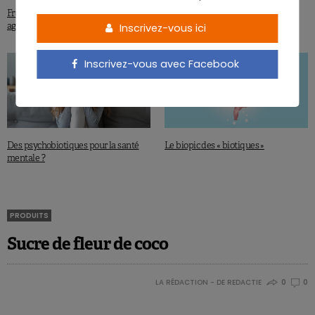
Fruit et légumes : leur microbiome
Alcool et anxiété : le microbiote
agit sur nos intestins
intestinal impliqué ?
Inscrivez-vous ici
Inscrivez-vous avec Facebook
Des psychobiotiques pour la santé
Le biopic des « biotiques »
mentale ?
PRODUITS
Sucre de fleur de coco
LA RÉDACTION - DE REDACTIE
0
0