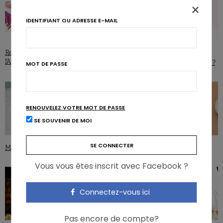
×
IDENTIFIANT OU ADRESSE E-MAIL
NUTRIGRAPHICS
Recommandations alimentaires :
l’Allemagne se végétalise
Que manger pour la santé mentale ?
MOT DE PASSE
RENOUVELEZ VOTRE MOT DE PASSE
SE SOUVENIR DE MOI
Manger pour la santé mentale
Que retenir à propos du Zinc?
Vous vous êtes inscrit avec Facebook ?
Connectez-vous ici
Pas encore de compte?