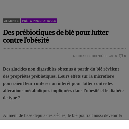
ALIMENTS
PRÉ- & PROBIOTIQUES
Des prébiotiques de blé pour lutter
contre l’obésité
NICOLAS GUGGENBÜHL
0
0
Des glucides non digestibles obtenus à partir du blé révèlent
des propriétés prébiotiques. Leurs effets sur la microflore
pourraient leur conférer un intérêt pour lutter contre les
altérations métaboliques impliquées dans l’obésité et le diabète
de type 2.
Aliment de base depuis des siècles, le blé pourrait aussi devenir la
matière première d’aliments fonctionnels d’un genre nouveau pour