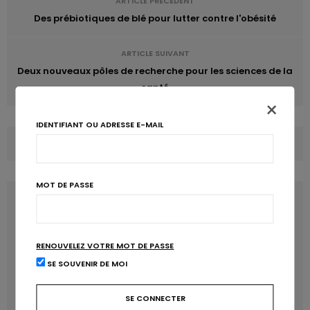
ARTICLE PRÉCÉDENT
Des prébiotiques de blé pour lutter contre l'obésité
ARTICLE SUIVANT
Deux nouveaux pôles de recherche pour les sciences de la
santé
×
IDENTIFIANT OU ADRESSE E-MAIL
COMMENTS
(0)
MOT DE PASSE
LATEST POSTS
RENOUVELEZ VOTRE MOT DE PASSE
SE SOUVENIR DE MOI