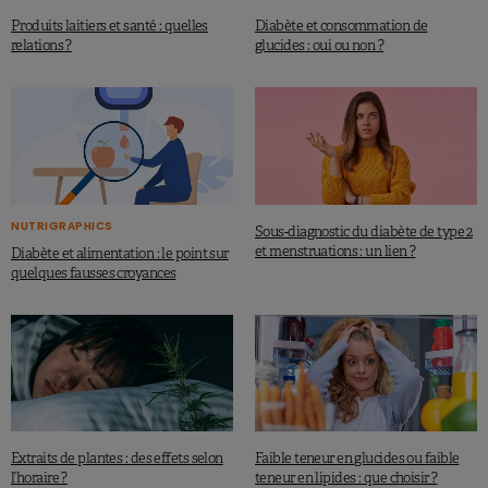
Produits laitiers et santé : quelles
Diabète et consommation de
relations ?
glucides : oui ou non ?
NUTRIGRAPHICS
Sous-diagnostic du diabète de type 2
et menstruations : un lien ?
Diabète et alimentation : le point sur
quelques fausses croyances
Extraits de plantes : des effets selon
Faible teneur en glucides ou faible
l’horaire ?
teneur en lipides : que choisir ?