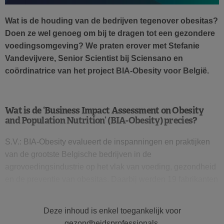
W
at is de
houding
van de
bedrijven tegenover obesitas?
Doen z
e
wel genoeg om bij te dragen tot een gezondere
voedingsomgeving? We praten erover met Stefanie
Vandevijvere, Senior Scientist bij Sciensano en
coördinatrice van het project BIA-Obesity voor België.
Wat is de
‘
Business Impact Assessment on Obesity
and Population Nutrition
’
(BIA-Obesity) precies
?
S.V.: BIA-Obesity evalueert de inspanningen en praktijken
van de grootste Belgische bedrijven in de
agrovoedingsindustrie op het vlak van voeding, gezondheid
en de preventie van obesitas. Daarbij werden 19 fabrikanten
van verpakte voeding en niet-alcoholische dranken, 7
snelrestaurants en 5 supermarkten onder de loep genomen.
Deze inhoud is enkel toegankelijk voor
gezondheidsprofessionals.