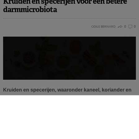
Kruiden en specerijen voor een betere
engagement van het bedrijf in de strijd tegen obesitas en
darmmicrobiota
voor de verbetering van de voeding en de gezondheid van
de bevolking.
ODILE BERNARD
0
0
Productformulering
: de ontwikkeling en wijzigingen in
de samenstelling wat betreft zorgwekkende nutriënten
(zoals zout, verzadigde vetten, toegevoegde suikers) en
de energiewaarde.
Productetikettering
: de vermelding van nutritionele
informatie over de producten op de verpakking en online.
Product- en merkpromotie
: inspanningen om de
Kruiden en specerijen, waaronder kaneel, koriander en
blootstelling van kinderen aan reclame voor ongezonde
gember, kunnen de samenstelling van de darmbacteriën
voeding te beperken.
verbeteren bij personen met een verhoogd risico op
Producttoegankelijkheid
: een grotere beschikbaarheid
cardiovasculaire ziekten. En dat in slechts 4 weken tijd,
en betaalbaarheid van ‘gezondere’ voedingswaren ten
zo blijkt uit dit nieuwe onderzoek.
opzichte van ‘minder gezonde’ alternatieven.
Relaties met andere organisaties
: zoals