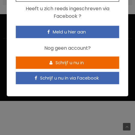
Heeft u zich reeds ingeschreven via
Facebook ?
Meld u hier aan
Nog geen account?
Schrijf u nu in
HOME
CONTACTEER ONS
GEBRUIKSVOORWAARDEN
Schrijf u nu in via Facebook
PRIVACYBELEID
Food In Action © 2022