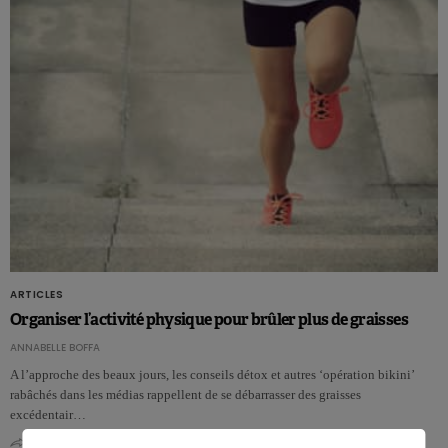
ARTICLES
Organiser l’activité physique pour brûler plus de graisses
ANNABELLE BOFFA
A l’approche des beaux jours, les conseils détox et autres ‘opération bikini’
rabâchés dans les médias rappellent de se débarrasser des graisses
excédentair…
0
0