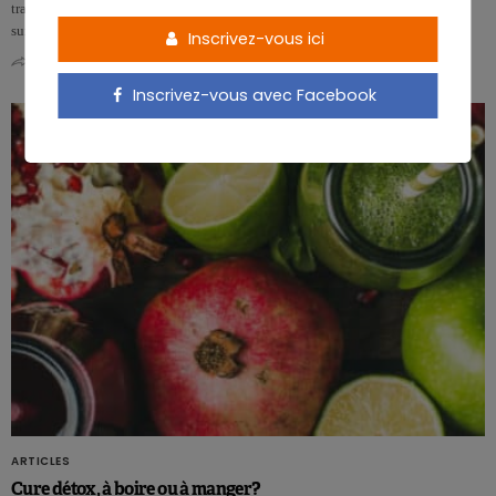
traduction française «alimentation consciente» vous parle davantage. Basé
sur…
Inscrivez-vous ici
0
1
Inscrivez-vous avec Facebook
ARTICLES
Cure détox, à boire ou à manger?