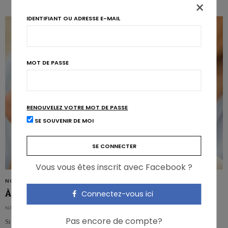
×
IDENTIFIANT OU ADRESSE E-MAIL
MOT DE PASSE
RENOUVELEZ VOTRE MOT DE PASSE
SE SOUVENIR DE MOI
Vous vous êtes inscrit avec Facebook ?
NON CLASSIFIÉ(E)
À la découverte du Mindful Eating
Connectez-vous ici
NATHALIE DUMONT
Pas encore de compte?
Si ces mots anglais ne vous disent pas grand chose, peut-être que leur