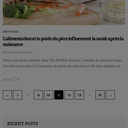
ARTICLES
L’alimentation et le poids du père influencent la santé après la
naissance
NICOLAS ROUSSEAU
Selon une étude publiée dans The FASEB Journal, l’obésité du père provoque
des altérations dans l’expression de gènes du pancréas et du tissu adipeux de
…
0
0
…
…
←
→
1
9
10
11
12
13
15
RECENT POSTS