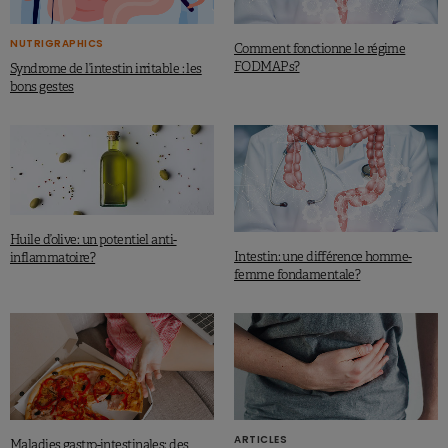
NUTRIGRAPHICS
Comment fonctionne le régime
FODMAPs?
Syndrome de l’intestin irritable : les
bons gestes
Huile d’olive: un potentiel anti-
Intestin: une différence homme-
inflammatoire?
femme fondamentale?
ARTICLES
Maladies gastro-intestinales: des