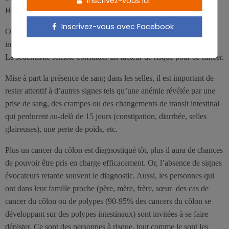
Inscrivez-vous ici
Hémoccult.
Inscrivez-vous avec Facebook
On l’ignore encore trop souvent, mais ce cancer montre une
incidence plus élevée chez les diabétiques de type II et les obèses.
La sédentarité semble constituer un facteur de risque pour ce cancer.
Mise à part la présence de sang dans les selles, il est important de
rester attentif à d’autres signes tels qu’une anémie révélée par une
prise de sang, des crampes ou des changements de transit intestinal
qui perdurent au-delà de 15 jours (constipation, diarrhée, selles
glaireuses), une perte de poids, etc.
Plus un cancer du côlon est diagnostiqué tôt, plus il aura de chances
de pouvoir être pris en charge efficacement. Or, l’absence de signes
évocateurs retarde souvent le diagnostic. Aussi, les personnes qui
ont dans leur famille proche (père, mère, frère, sœur des cas de
cancer du côlon ou de polypes (90-95% des cancers du côlon se
développant sur des polypes intestinaux) sont invitées à se faire
dépister. Ce sont des personnes à risque, tout comme le sont les