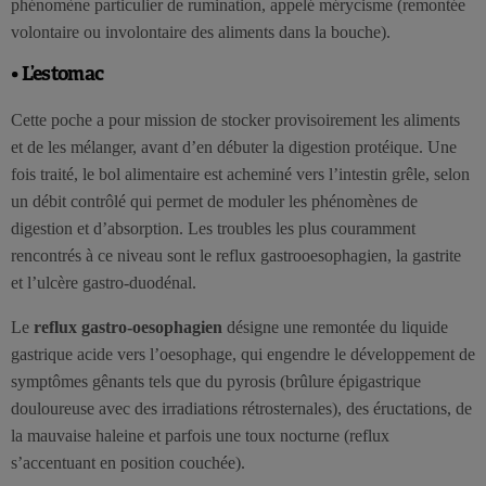
phénomène particulier de rumination, appelé mérycisme (remontée
volontaire ou involontaire des aliments dans la bouche).
• L’estomac
Cette poche a pour mission de stocker provisoirement les aliments
et de les mélanger, avant d’en débuter la digestion protéique. Une
fois traité, le bol alimentaire est acheminé vers l’intestin grêle, selon
un débit contrôlé qui permet de moduler les phénomènes de
digestion et d’absorption. Les troubles les plus couramment
rencontrés à ce niveau sont le reflux gastrooesophagien, la gastrite
et l’ulcère gastro-duodénal.
Le
reflux gastro-oesophagien
désigne une remontée du liquide
gastrique acide vers l’oesophage, qui engendre le développement de
symptômes gênants tels que du pyrosis (brûlure épigastrique
douloureuse avec des irradiations rétrosternales), des éructations, de
la mauvaise haleine et parfois une toux nocturne (reflux
s’accentuant en position couchée).