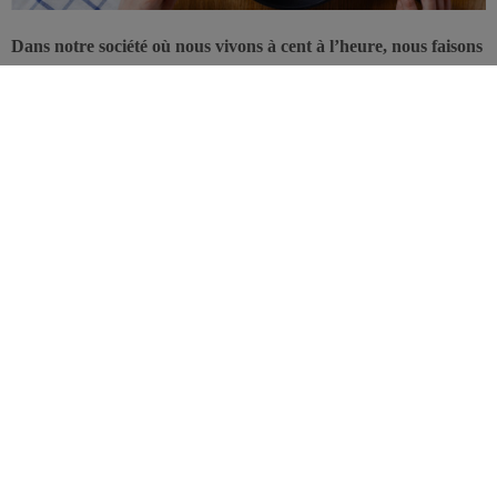
Dans notre société où nous vivons à cent à l’heure, nous faisons
souvent l’impasse sur le petit-déjeuner, ce qui expliquerait en
partie le phénomène de l’obésité. Une étude américaine a
analysé les effets de deux types de petits-déjeuners, très
protéiné et normalement protéiné, sur les facteurs déterminant
l’alimentation. Résultat: les personnes qui prenaient des petits-
déjeuners riches en protéines mangeaient des en-cas moins
riches le soir et se sentaient plus rassasiées tout au long de la
journée.
Les personnes qui sautent le petit déjeuner auraient une alimentation
moins équilibrée et se jetteraient plus rapidement sur des en-cas
sucrés et gras.
Des études ont déjà établi un lien positif entre le
fait de sauter le petit déjeuner et la prévalence de l’obésité
.
Cette étude-ci a analysé les effets d’un petit-déjeuner très protéiné
(350 kcal, 40% de protéines, 40% de glucides, 20% de lipides), par