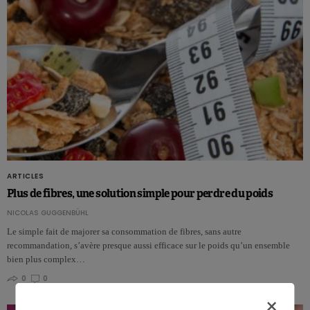
ARTICLES
Plus de fibres, une solution simple pour perdre du poids
NICOLAS GUGGENBÜHL
Le simple fait de majorer sa consommation de fibres, sans autre
recommandation, s’avère presque aussi efficace sur le poids qu’un ensemble
bien plus complex…
0
0
×