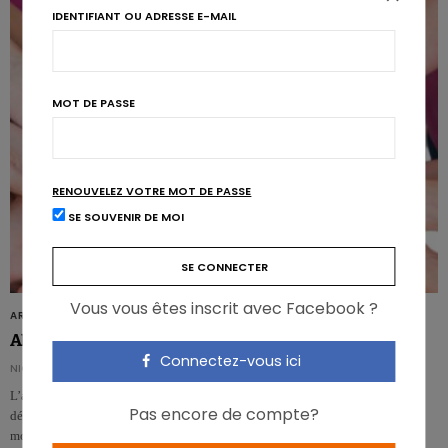
IDENTIFIANT OU ADRESSE E-MAIL
MOT DE PASSE
RENOUVELEZ VOTRE MOT DE PASSE
SE SOUVENIR DE MOI
Vous vous êtes inscrit avec Facebook ?
ARTICLES
Alcool et cancer du sein: les fibres protègent
Connectez-vous ici
NICOLAS GUGGENBÜHL
L’association entre la consommation d’alcool et certains cancers hormono-
Pas encore de compte?
dépendants semble modulée par l’apport en fibres alimentaires, comme le
montre pour…