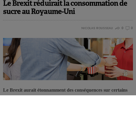
Le Brexit réduirait la consommation de
sucre au Royaume-Uni
NICOLAS ROUSSEAU
0
0
Le Brexit aurait étonnamment des conséquences sur certains
aspects nutritionnels. Il ferait augmenter significativement la
taxe sur les boissons sucrées et diminuerait ainsi les maladies
coronariennes.
Au Royaume-Uni, la taxe sur les boissons sucrées a été mise en
œuvre en avril 2018 dans le cadre du plan du gouvernement