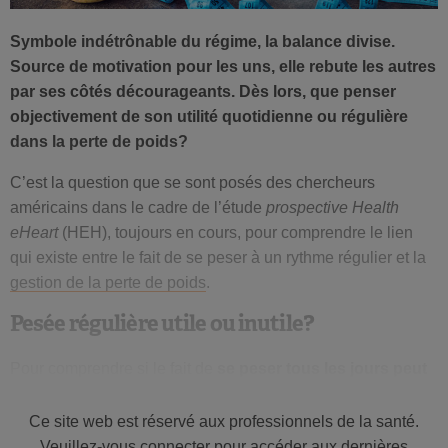
Symbole indétrônable du régime, la balance divise.
Source de motivation pour les uns, elle rebute les autres
par ses côtés décourageants. Dès lors, que penser
objectivement de son utilité quotidienne ou régulière
dans la perte de poids?
C’est la question que se sont posés des chercheurs
américains dans le cadre de l’étude
prospective Health
eHeart
(HEH), toujours en cours, pour comprendre le lien
qui existe entre le fait de se peser à un rythme régulier et la
gestion de la perte de poids
.
Pesée régulière utile ou inutile?
Pour comprendre si le fait de
se peser tous les jours peut
aider les personnes au régime à atteindre leur
objectif
de poids
, les chercheurs ont observé les habitudes de
Ce site web est réservé aux professionnels de la santé.
pesée de 1 042 adultes (78% hommes, âge moyen 48 ans,
Veuillez-vous connecter pour accéder aux dernières