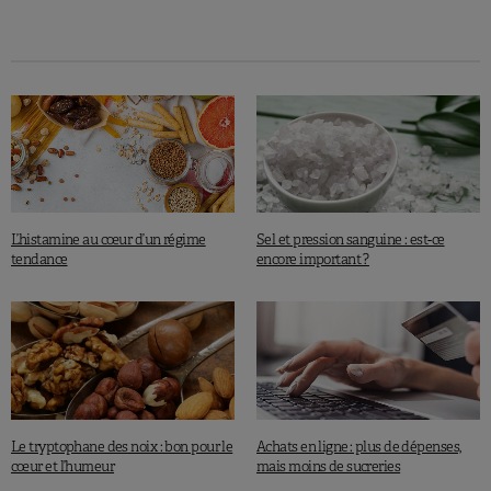
Zheng Y. et al., Contemporary Clinical Trials, 2009, 30:540-551.
L’histamine au cœur d’un régime
Sel et pression sanguine : est-ce
tendance
encore important ?
Le tryptophane des noix : bon pour le
Achats en ligne : plus de dépenses,
cœur et l’humeur
mais moins de sucreries