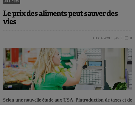
ARTICLES
Le prix des aliments peut sauver des
vies
ALEXIA WOLF
0
0
Selon une nouvelle étude aux USA, l’introduction de taxes et de
subsides sur 7 denrées alimentaires-clés pourrait réduire de
manière significative la mortalité liée aux maladies
cardiovasculaires et au diabète, et ce, particulièrement parmi
les classes socio-économiques les moins favorisées.