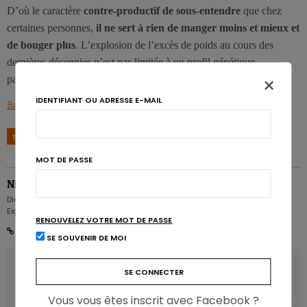
D’où le caractère
contre-productif de sous-entendre
que chez
certaines personnes,
il ne sert à rien de manger moins et mieux et
de bouger plus
. L’explosion de l’excès de poids au cours des
dernières décennies n’est pas limitée à un profil génétique
×
particulier…
IDENTIFIANT OU ADRESSE E-MAIL
Barrington W.T. et al., Genetics, 2017, 207(4).
TAGS
ALIMENTATION
GÈNES
GROSSIR
MAIGRIR
RÉGIME
MOT DE PASSE
Nicolas Guggenbühl
Diététicien nutritionniste - Rédacteur en chef - Partner & Senior Nutrition
Expert - Karott'
RENOUVELEZ VOTRE MOT DE PASSE
SE SOUVENIR DE MOI
ARTICLE PRÉCÉDENT
Le prix des aliments peut sauver des vies
Vous vous êtes inscrit avec Facebook ?