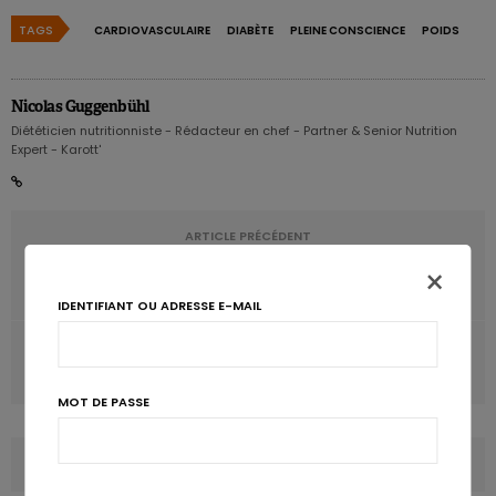
TAGS
CARDIOVASCULAIRE
DIABÈTE
PLEINE CONSCIENCE
POIDS
Nicolas Guggenbühl
Diététicien nutritionniste - Rédacteur en chef - Partner & Senior Nutrition
Expert - Karott'
ARTICLE PRÉCÉDENT
Le manque de sommeil à l'adolescence fait le lit du
×
diabète
IDENTIFIANT OU ADRESSE E-MAIL
ARTICLE SUIVANT
La caféine passée au crible par l’EFSA
MOT DE PASSE
COMMENTS
(0)