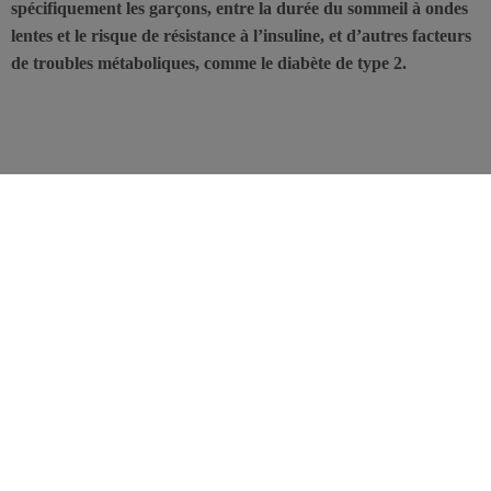
spécifiquement les garçons, entre la durée du sommeil à ondes
lentes et le risque de résistance à l’insuline, et d’autres facteurs
de troubles métaboliques, comme le diabète de type 2.
Ces nouvelles données rappellent aux adolescents – dont 40%
dorment moins de 7h par nuit – les bons repères de durée de
sommeil, soit 8 à 10 heures par nuit pour les jeunes âgés de 14 à 17
ans.
Cette étude récente a documenté la baisse continue, depuis 20 ans,
de la durée moyenne de sommeil chez les adolescents. Or, un
sommeil suffisant est essentiel pour leur santé et la poursuite du