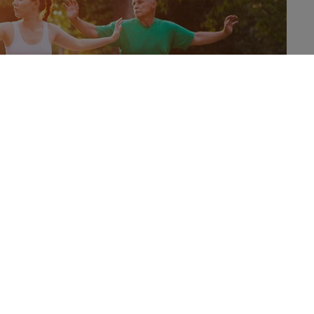
ce qu’un programme d’activité physique classique
le, comme le montre cette étude randomisée ayant
mentation, un des deux piliers essentiels pour amener
ves de graisse. Et c’est plus particulièrement la
nale qui est recherchée en raison des nombreux
t. Certains programmes d’exercices physiques sont
ndre cet objectif. Mais qu’en est-il d’une tout autre