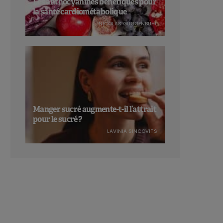
Les anthocyanines bénéfiques pour
la santé cardiométabolique
NICOLAS GUGGENBÜHL
Manger sucré augmente-t-il l’attrait
pour le sucré ?
LAVINIA SINCOVITS