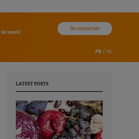
Se connecter
 la santé
FR
/
NL
LATEST POSTS