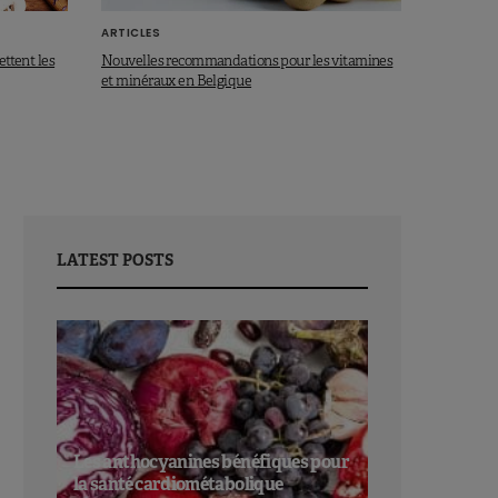
ARTICLES
ettent les
Nouvelles recommandations pour les vitamines
et minéraux en Belgique
LATEST POSTS
Les anthocyanines bénéfiques pour
la santé cardiométabolique