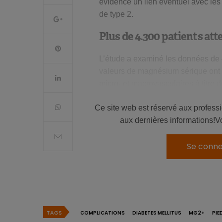
évidence un lien éventuel avec les
de type 2.
Plus de 4.300 patients att
L’étude a examiné les données de 4
valeurs de magnésium sérique ont
micro- et macrovasculaires à titre d
pendant un suivi de 6,1 ans.
Ce site web est réservé aux profess
Complications macrovasculaires e
aux dernières informations!V
coronariennes, insuffisance card
périphériques.
Se conne
Complications microvasculaires :
pied diabétique.
Les auteurs ont également cherché à
glycémique et ont analysé à cet eff
TAGS
COMPLICATIONS
DIABETES MELLITUS
MG2+
PIE