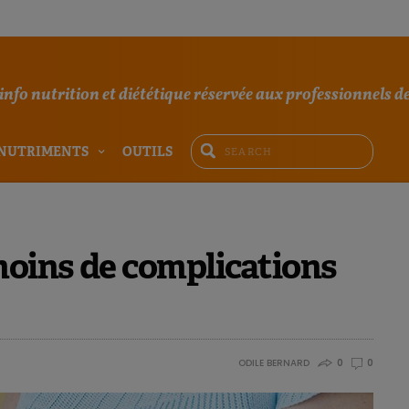
'info nutrition et diététique réservée aux professionnels de
NUTRIMENTS
OUTILS
oins de complications
ODILE BERNARD
0
0