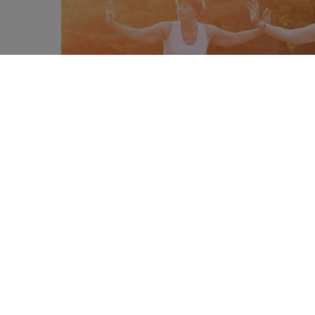
Le Tai-Chi apparait aussi effica
0
pour cibler la graisse abdomina
SHARES
comparé les deux approches.
L’activité physique est, avec l’ali
l’organisme à puiser dans ses réser
mobilisation de la graisse abdomi
bénéfices métaboliques qui suiven
donc spécialement conçus pour attei