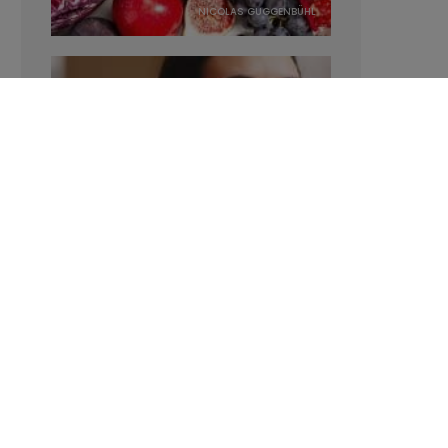
NICOLAS GUGGENBÜHL
Manger sucré augmente-t-il l’attrait
pour le sucré ?
LAVINIA SINCOVITS