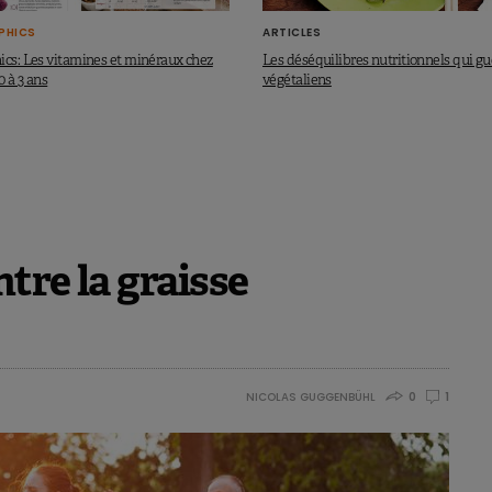
PHICS
ARTICLES
ics: Les vitamines et minéraux chez
Les déséquilibres nutritionnels qui gu
0 à 3 ans
végétaliens
ntre la graisse
NICOLAS GUGGENBÜHL
0
1