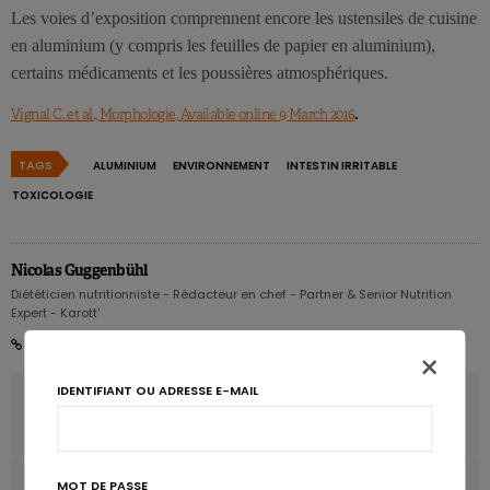
Les voies d’exposition comprennent encore les ustensiles de cuisine
en aluminium (y compris les feuilles de papier en aluminium),
certains médicaments et les poussières atmosphériques.
.
Vignal C. et al., Morphologie, Available online 9 March 2016
TAGS
ALUMINIUM
ENVIRONNEMENT
INTESTIN IRRITABLE
TOXICOLOGIE
Nicolas Guggenbühl
Diététicien nutritionniste - Rédacteur en chef - Partner & Senior Nutrition
Expert - Karott'
×
IDENTIFIANT OU ADRESSE E-MAIL
ARTICLE PRÉCÉDENT
Carence en vitamine E et syndrome métabolique
ARTICLE SUIVANT
MOT DE PASSE