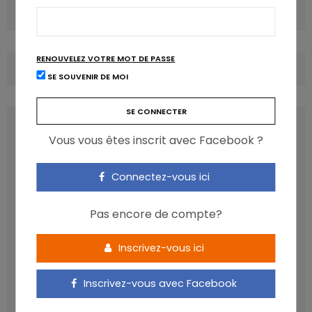
Acides gras saturés en partie réhabilités?
RENOUVELEZ VOTRE MOT DE PASSE
COMMENTS
(0)
SE SOUVENIR DE MOI
LATEST POSTS
Vous vous êtes inscrit avec Facebook ?
Connectez-vous ici
Pas encore de compte?
Inscrivez-vous ici
Inscrivez-vous avec Facebook
Les anthocyanines bénéfiques pour la santé