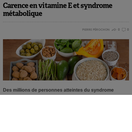
Carence en vitamine E et syndrome
métabolique
PIERRE PÉROCHON
0
0
Des millions de personnes atteintes du syndrome
métabolique pourraient avoir besoin de plus de vitamine
E, souligne cette étude de l’
Oregon State University
.
Syndrome métabolique rime avec des besoins plus
importants de vitamine E. C’est ainsi un vrai problème
de santé publique, étant donnée la prévalence en