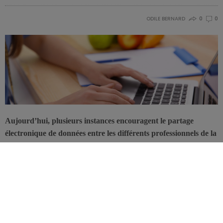
ODILE BERNARD
0
0
Aujourd’hui, plusieurs instances encouragent le partage
électronique de données entre les différents professionnels de la
santé qui traitent un même patient. La VBVD (l’association des
diététiciens néerlandophones de Belgique) a donc abordé le
sujet de l’e-health lors de sa journée d’étude, le 30 novembre
2017.
Une plate-forme partagée, sur laquelle divers acteurs de la santé
peuvent consulter, compléter et modifier le dossier de leurs patients