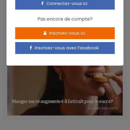
Connectez-vous ici
alimentaire (niveau de preuve B). L’augmentation de
Les anthocyanines bénéfiques pour la santé
l’activité physique habituelle exerce un effet encore moins
cardiométabolique
Pas encore de compte?
important, mais néanmoins significatif, avec un niveau de
NICOLAS GUGGENBÜHL
preuve A.
Inscrivez-vous ici
Olivier Descamps: «Les dyslipidémiques», présentation à l’occasion de
la Journée annuelle de l’UPDLF, Namur, 7 octobre 2017.
Inscrivez-vous avec Facebook
Manger sucré augmente-t-il l’attrait pour le sucré ?
LAVINIA SINCOVITS