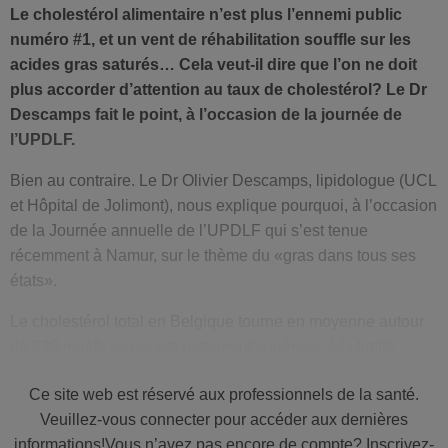
Le cholestérol alimentaire n’est plus l’ennemi public
numéro #1, et un vent de réhabilitation souffle sur les
acides gras saturés… Cela veut-il dire que l’on ne doit
plus accorder d’attention au taux de cholestérol? Le Dr
Descamps fait le point, à l’occasion de la journée de
l’UPDLF.
Bien au contraire. Le Dr Olivier Descamps, lipidologue (UCL
et Hôpital de Jolimont), nous explique pourquoi, à l’occasion
de la Journée annuelle de l’UPDLF qui s’est tenue
récemment à Namur, sur le thème du «gras dans tous ses
états».
Le cholestérol total en Belgique tourne en moyenne autour
de 230 mg/dl, ce qui est nettement supérieur à la limite
maximale des 190 mg/dl recommandés. Deux Belges sur
Ce site web est réservé aux professionnels de la santé.
trois ont donc un taux de
cholestérol
élevé. Or, le
LDL
Veuillez-vous connecter pour accéder aux dernières
cholestérol
représente la
première piste thérapeutique
. Et
informations!Vous n’avez pas encore de compte? Inscrivez-
l’on dispose aujourd’hui d’arguments permettant d’établir un