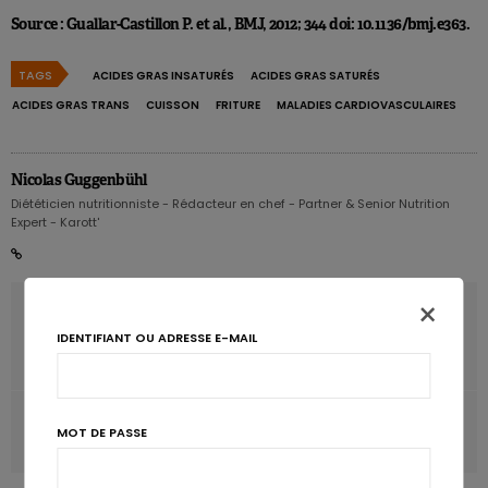
Source : Guallar-Castillon P. et al., BMJ, 2012; 344 doi: 10.1136/bmj.e363.
TAGS
ACIDES GRAS INSATURÉS
ACIDES GRAS SATURÉS
ACIDES GRAS TRANS
CUISSON
FRITURE
MALADIES CARDIOVASCULAIRES
Nicolas Guggenbühl
Diététicien nutritionniste - Rédacteur en chef - Partner & Senior Nutrition
Expert - Karott'
×
ARTICLE PRÉCÉDENT
Performances sportives: mieux vaut boire que se rincer la
IDENTIFIANT OU ADRESSE E-MAIL
bouche
ARTICLE SUIVANT
MOT DE PASSE
La dénutrition menace les seniors