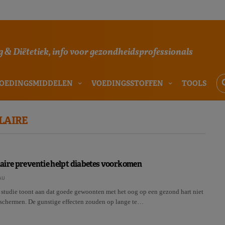
 & Diëtetiek, info voor gezondheidsprofessionals
OEDINGSMIDDELEN
VOEDINGSSTOFFEN
TOOLS
LAIRE
aire preventie helpt diabetes voorkomen
AU
studie toont aan dat goede gewoonten met het oog op een gezond hart niet
beschermen. De gunstige effecten zouden op lange te…