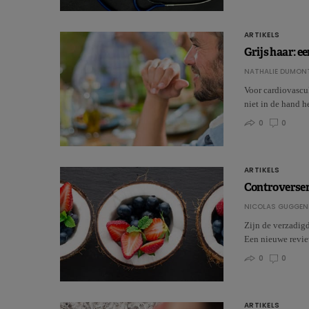
ARTIKELS
Grijs haar: e
NATHALIE DUMON
Voor cardiovascula
niet in de hand 
0
0
ARTIKELS
Controversen
NICOLAS GUGGEN
Zijn de verzadig
Een nieuwe revi
0
0
ARTIKELS