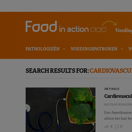
Voeding
PATHOLOGIEËN
VOEDINGSPATRONEN
V
SEARCH RESULTS FOR:
CARDIOVASCU
ARTIKELS
Cardiovascul
NICOLAS ROUSSE
Een Amerikaanse 
alleen het hart 
0
0