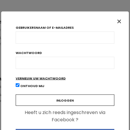
×
en kenmerk voor cardiovasculaire ziekten?
GEBRUIKERSNAAM OF E-MAILADRES
T
ire ziekten is onze reële leeftijd is een belangrijke factor, die we helaas
hebben. Egyptische…
WACHTWOORD
VERNIEUW UW WACHTWOORD
 over voeding en cardiovasculaire gezondheid
ONTHOUD MIJ
BÜHL
de vetten terug? Hebben de antioxidanten hun doeltreffendheid bewezen?
ew maakt de balans op…
Heeft u zich reeds ingeschreven via
Facebook ?