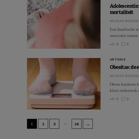
Adolescentie:
mortaliteit
NICOLAS ROUSSE
Een Israëlische s
associatie tusse
0
0
ARTIKELS
Obesitas: de e
NICOLAS ROUSSE
Obese kinderen ku
klein onderzoek 
0
0
…
→
1
2
3
26