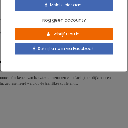
Meld u hier aan
 hoge BMI is voorspellende factor voor cardiovasculaire
Nog geen account?
AU
tudie uitgevoerd bij een grote groep adolescenten wijst op een sterke
n een hoge BMI vóór de volwassenheid en sterfte door.…
Schrijf u nu in
Schrijf u nu in via Facebook
erste cardiovasculaire risico’s zijn al zichtbaar vanaf 8 jaar
AU
nnen al tekenen van hartziekten vertonen vanaf acht jaar, blijkt uit een
dat gepresenteerd werd op de jaarlijkse conferenti…