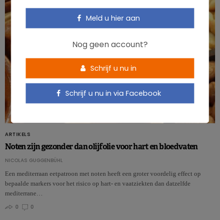
Meld u hier aan
Nog geen account?
Schrijf u nu in
Schrijf u nu in via Facebook
ARTIKELS
Noten zijn gezonder dan olijfolie voor hart en bloedvaten
NICOLAS GUGGENBÜHL
Een mediterraan eetpatroon met noten heeft een groter voordelig effect op
bepaalde markers voor het risico op hart- en vaatziekten dan datzelfde
mediterrane…
0
0