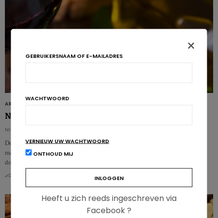
×
GEBRUIKERSNAAM OF E-MAILADRES
WACHTWOORD
ARTIKELS
Nieuwe aanwijzingen dat een mediterraan dieet gezond is
NICOLAS GUGGENBÜHL
VERNIEUW UW WACHTWOORD
De cardiovasculaire voordelen van een mediterraan eetpatroon zouden te
maken kunnen hebben met wijzigingen in de activiteit van de microbiota
ONTHOUD MIJ
door…
0
0
Heeft u zich reeds ingeschreven via
Facebook ?