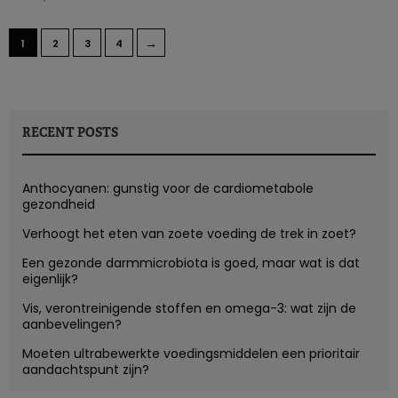
→
1
2
3
4
RECENT POSTS
Anthocyanen: gunstig voor de cardiometabole
gezondheid
Verhoogt het eten van zoete voeding de trek in zoet?
Een gezonde darmmicrobiota is goed, maar wat is dat
eigenlijk?
Vis, verontreinigende stoffen en omega-3: wat zijn de
aanbevelingen?
Moeten ultrabewerkte voedingsmiddelen een prioritair
aandachtspunt zijn?