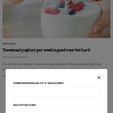
ARTIKELS
Tweemaal yoghurt per week is goed voor het hart!
NICOLAS ROUSSEAU
Uit een nieuwe studie in het American Journal of Hypertension blijkt dat
yoghurt het risico op hart- en vaatziekten verlaagt bij mannen en vrouwen……
×
0
0
GEBRUIKERSNAAM OF E-MAILADRES
WACHTWOORD