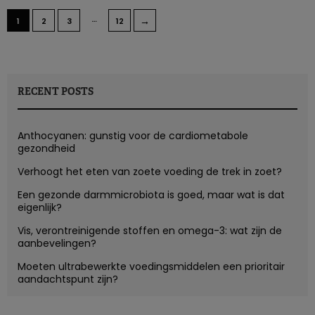
…
→
1
2
3
12
RECENT POSTS
Anthocyanen: gunstig voor de cardiometabole
gezondheid
Verhoogt het eten van zoete voeding de trek in zoet?
Een gezonde darmmicrobiota is goed, maar wat is dat
eigenlijk?
Vis, verontreinigende stoffen en omega-3: wat zijn de
aanbevelingen?
Moeten ultrabewerkte voedingsmiddelen een prioritair
aandachtspunt zijn?