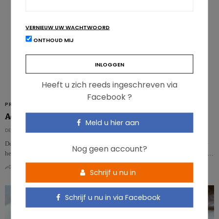
VERNIEUW UW WACHTWOORD
ONTHOUD MIJ
Heeft u zich reeds ingeschreven via
Facebook ?
PRODUCTEN
Activia® yoghurtdrink – lijnzaad, quinoa en sesamzaad
Meld u hier aan
DE REDACTIE
Deze yoghurtdrink van Activia® is vernieuwend dankzij de granensmaak die
Nog geen account?
het bevat. Een fles van 155 g bevat 121 kcal, of nog, 6% van de energetische…
0
0
Schrijf u nu in
Schrijf u nu in via Facebook