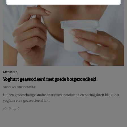
ARTIKELS
Yoghurt geassocieerd met goede botgezondheid
NICOLAS GUGGENBÜHL
Uit een grootschalige studie naar zuivelproducten en botfragiliteit blijkt dat
yoghurt eten geassocieerd is…
0
0