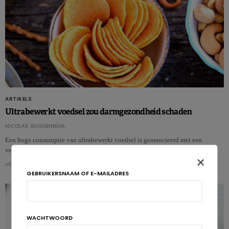
ARTIKELS
Ultrabewerkt voedsel zou darmgezondheid schaden
NICOLAS GUGGENBÜHL
Een hoge consumptie van ultrabewerkt voedsel is geassocieerd met een
verhoogd risico op het prikkelbaredarmsyndroom. Zo blijkt uit nieuwe……
×
0
0
GEBRUIKERSNAAM OF E-MAILADRES
WACHTWOORD