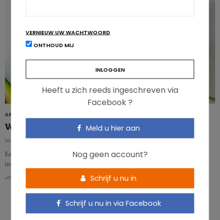
VERNIEUW UW WACHTWOORD
ONTHOUD MIJ
Heeft u zich reeds ingeschreven via
Facebook ?
ARTIKELS
Veganistisch eetpatroon verbetert diabetesmarkers
Meld u hier aan
NICOLAS ROUSSEAU
Nog geen account?
Een veganistische voeding kan bijdragen tot het versterken van de
insulinegevoeligheid en de werking van de bètacellen bij volwassenen……
Schrijf u nu in
0
0
Schrijf u nu in via Facebook