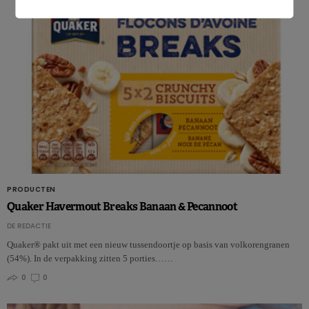
PRODUCTEN
Quaker Havermout Breaks Banaan & Pecannoot
DE REDACTIE
Quaker® pakt uit met een nieuw tussendoortje op basis van volkorengranen
(54%). In de verpakking zitten 5 porties……
0
0