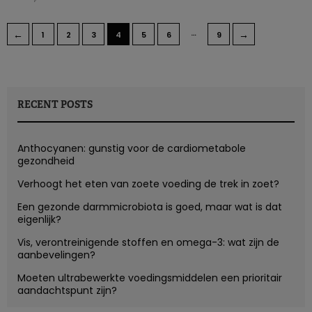
…
←
→
1
2
3
4
5
6
9
RECENT POSTS
Anthocyanen: gunstig voor de cardiometabole
gezondheid
Verhoogt het eten van zoete voeding de trek in zoet?
Een gezonde darmmicrobiota is goed, maar wat is dat
eigenlijk?
Vis, verontreinigende stoffen en omega-3: wat zijn de
aanbevelingen?
Moeten ultrabewerkte voedingsmiddelen een prioritair
aandachtspunt zijn?