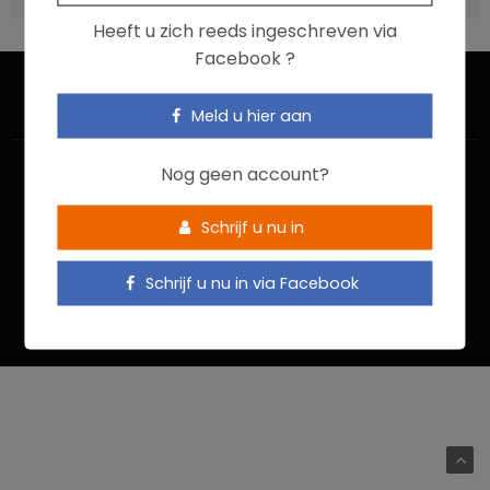
Heeft u zich reeds ingeschreven via
Facebook ?
Meld u hier aan
Nog geen account?
Schrijf u nu in
HOME
CONTACTEER ONS
GEBRUIKSVOORWAARDEN
Schrijf u nu in via Facebook
PRIVACYBELEID
Food In Action © 2022