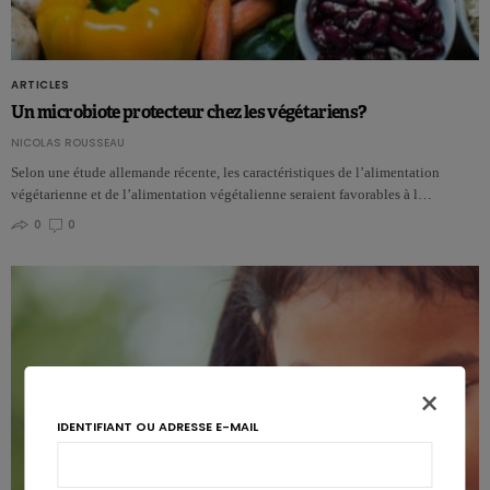
ARTICLES
Un microbiote protecteur chez les végétariens?
NICOLAS ROUSSEAU
Selon une étude allemande récente, les caractéristiques de l’alimentation
végétarienne et de l’alimentation végétalienne seraient favorables à l…
0
0
×
IDENTIFIANT OU ADRESSE E-MAIL