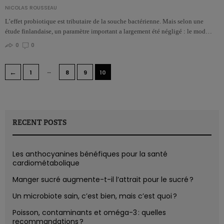
NICOLAS ROUSSEAU
L’effet probiotique est tributaire de la souche bactérienne. Mais selon une
étude finlandaise, un paramètre important a largement été négligé : le mod…
0
0
…
←
1
8
9
10
RECENT POSTS
Les anthocyanines bénéfiques pour la santé
cardiométabolique
Manger sucré augmente-t-il l’attrait pour le sucré ?
Un microbiote sain, c’est bien, mais c’est quoi ?
Poisson, contaminants et oméga-3 : quelles
recommandations ?