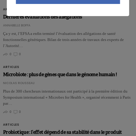
ARTICLES
Dernières évaluations des allégations
ANNABELLE BOFFA
Ça y est, l’EFSA a enfin terminé l’évaluation des allégations de santé
fonctionnelles génériques. Bilan de trois années de travaux des experts de
l’Autorité…
0
0
ARTICLES
Microbiote : plus de gènes que dans le génome humain !
NICOLAS ROUSSEAU
Plus de 300 chercheurs internationaux ont participé à la première édition du
Symposium international « Microbes for Health », organisé récemment à Paris
par…
0
0
ARTICLES
Probiotique : l’effet dépend de sa stabilité dans le produit