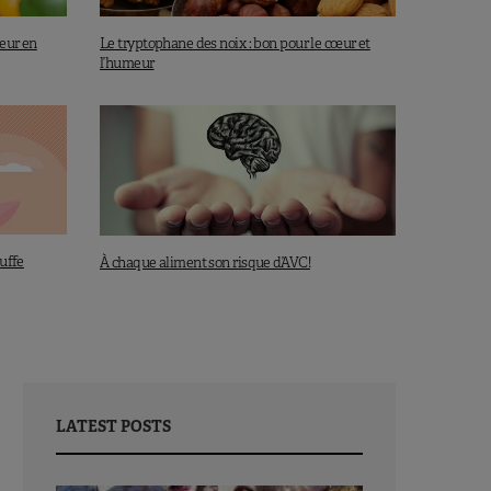
neur en
Le tryptophane des noix : bon pour le cœur et
l’humeur
ouffe
À chaque aliment son risque d’AVC!
LATEST POSTS