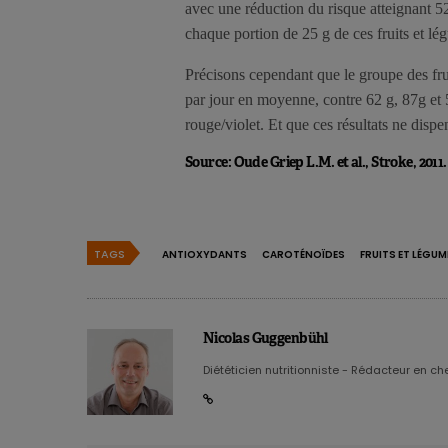
avec une réduction du risque atteignant 5
chaque portion de 25 g de ces fruits et l
Précisons cependant que le groupe des frui
par jour en moyenne, contre 62 g, 87g et 
rouge/violet. Et que ces résultats ne disp
Source: Oude Griep L.M. et al., Stroke, 2011.
TAGS
ANTIOXYDANTS
CAROTÉNOÏDES
FRUITS ET LÉGUM
Nicolas Guggenbühl
Diététicien nutritionniste - Rédacteur en chef