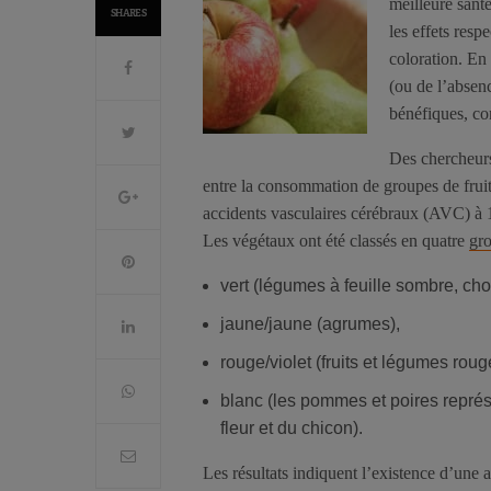
meilleure sant
SHARES
les effets resp
coloration. En 
(ou de l’absen
bénéfiques, co
Des chercheurs
entre la consommation de groupes de fruits
accidents vasculaires cérébraux (AVC) à 
Les végétaux ont été classés en quatre
gr
vert (légumes à feuille sombre, cho
jaune/jaune (agrumes),
rouge/violet (fruits et légumes roug
blanc (les pommes et poires repré
fleur et du chicon).
Les résultats indiquent l’existence d’une 