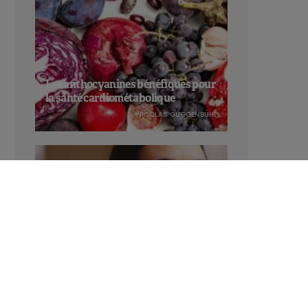
Les anthocyanines bénéfiques pour
la santé cardiométabolique
NICOLAS GUGGENBÜHL
Manger sucré augmente-t-il l’attrait
pour le sucré ?
LAVINIA SINCOVITS