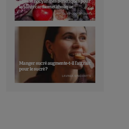
Les anthocyanines bénéfiques pour
la santé cardiométabolique
NICOLAS GUGGENBÜHL
Manger sucré augmente-t-il l’attrait
pour le sucré ?
LAVINIA SINCOVITS