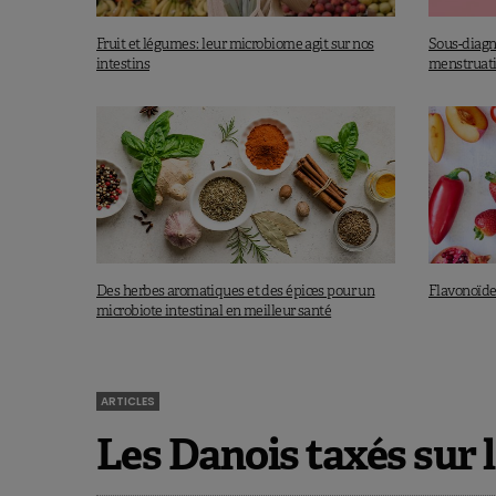
Fruit et légumes : leur microbiome agit sur nos
Sous-diagno
intestins
menstruatio
Des herbes aromatiques et des épices pour un
Flavonoïdes:
microbiote intestinal en meilleur santé
ARTICLES
Les Danois taxés sur 