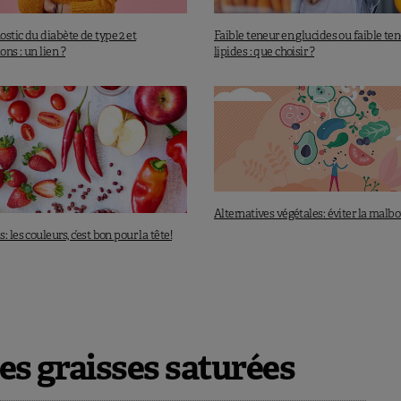
stic du diabète de type 2 et
Faible teneur en glucides ou faible te
ns : un lien ?
lipides : que choisir ?
Alternatives végétales: éviter la malb
 les couleurs, c’est bon pour la tête!
les graisses saturées