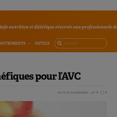
'info nutrition et diététique réservée aux professionnels de
NUTRIMENTS
OUTILS
éfiques pour l’AVC
NICOLAS GUGGENBÜHL
0
0