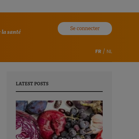
Se connecter
 la santé
FR
/
NL
LATEST POSTS