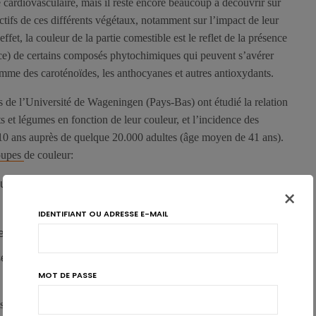
é cardiovasculaire, mais il reste encore beaucoup à découvrir sur
ectifs de ces différents végétaux, notamment sur l’impact de leur
effet, la couleur de la partie comestible est le reflet de la présence
ce) de certains composés phytochimiques qui peuvent s’avérer
mme des caroténoïdes, les anthocyanes et autres antioxydants.
 de l’Université de Wageningen (Pays-Bas) ont étudié la relation
 et légumes en fonction de leur couleur, et l’incidence des
10 ans auprès de quelque 20.000 adultes (âge moyen de 41 ans).
oupes
de couleur:
ux et salades),
×
IDENTIFIANT OU ADRESSE E-MAIL
es),
sentant 55 % de ce groupe, au côté de la banane, du chou-
MOT DE PASSE
association inverse uniquement pour les végétaux à chair blanche,