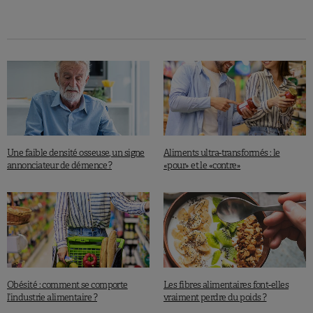
Une faible densité osseuse, un signe
Aliments ultra-transformés : le
annonciateur de démence ?
«pour» et le «contre»
Obésité : comment se comporte
Les fibres alimentaires font-elles
l’industrie alimentaire ?
vraiment perdre du poids ?