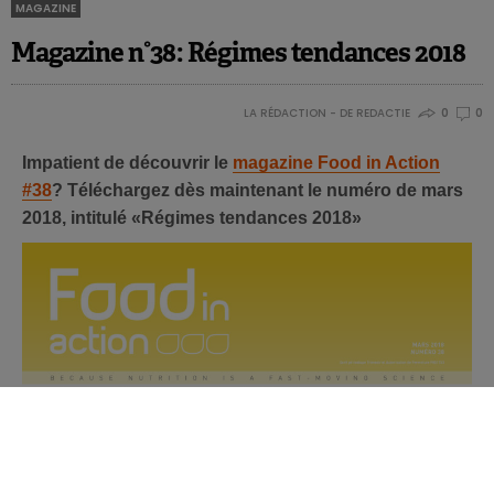
MAGAZINE
Magazine n°38: Régimes tendances 2018
LA RÉDACTION - DE REDACTIE
0
0
Impatient de découvrir le
magazine Food in Action
#38
? Téléchargez dès maintenant le numéro de mars
2018, intitulé «Régimes tendances 2018»