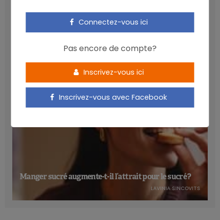
alors découvert qu’
il serait possible de prévenir
1.660,
Les anthocyanines bénéfiques pour la santé
4.150 et 8.300 cas de cancer en 2042; soit un nombre
Connectez-vous ici
cardiométabolique
cumulé de 11.966, 29.914 et 59.829 cas de cancer d’ici
NICOLAS GUGGENBÜHL
2042, respectivement.
Pas encore de compte?
«Nos données fournissent des estimations alarmantes des
Inscrivez-vous ici
conséquences de l’inaction
au Canada», a déclaré M.
Brenner. «Les résultats de cette étude informeront les
Inscrivez-vous avec Facebook
décideurs, les responsables de la Santé publique et la
population canadienne avec des cibles pour
réduire le
fardeau futur du cancer
», conclut-il.
American Association for Cancer Research Special Conference Obesity and
Cancer: Mechanisms Underlying Etiology and Outcomes, held Jan. 27-30.
Manger sucré augmente-t-il l’attrait pour le sucré ?
LAVINIA SINCOVITS