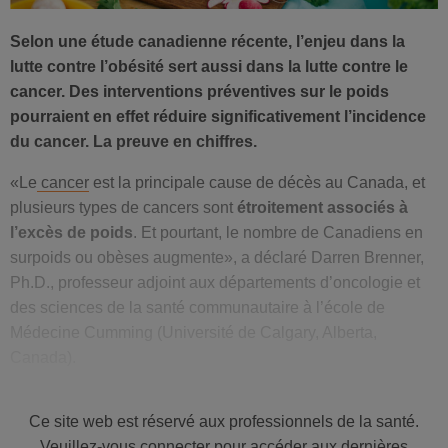
Selon une étude canadienne récente, l’enjeu dans la
lutte contre l’obésité sert aussi dans la lutte contre le
cancer. Des interventions préventives sur le poids
pourraient en effet réduire significativement l’incidence
du cancer. La preuve en chiffres.
«Le
cancer
est la principale cause de décès au Canada, et
plusieurs types de cancers sont
étroitement associés à
l’excès de poids
. Et pourtant, le nombre de Canadiens en
surpoids ou obèses augmente», a déclaré Darren Brenner,
Ph.D., professeur adjoint aux départements d’oncologie et
des sciences de la santé communautaire à l’école de
Médecine Cumming (Université de Calgary, Alberta,
Canada).
Brenner fait partie d’un groupe de collaboration de plusieurs
Ce site web est réservé aux professionnels de la santé.
établissements au Canada, qui travaillent ensemble sur le
Veuillez-vous connecter pour accéder aux dernières