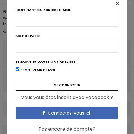
×
IDENTIFIANT OU ADRESSE E-MAIL
Nicolas Guggenbühl
Diététicien nutritionniste - Rédacteur en chef - Partner & Senior Nutrition
Expert - Karott'
MOT DE PASSE
ARTICLE PRÉCÉDENT
Succès grandissant de l’alimentation du sportif et des
poudres protéinées
RENOUVELEZ VOTRE MOT DE PASSE
SE SOUVENIR DE MOI
ARTICLE SUIVANT
Gras, sucré et salé conditionnent l’apport énergétique
Vous vous êtes inscrit avec Facebook ?
COMMENTS
(0)
Connectez-vous ici
Pas encore de compte?
LATEST POSTS