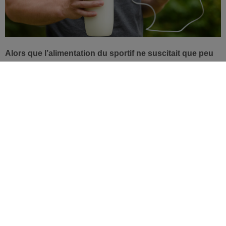
Alors que l’alimentation du sportif ne suscitait que peu
d’intérêt il y a quelques années, elle est aujourd’hui en
pleine croissance. L’offre augmente rapidement et les
producteurs cherchent sans cesse de nouvelles
stratégies pour se démarquer de leurs concurrents.
Rapport de l’événement
Sport Nutrition Congress
,
organisé à Bruxelles.
Vers un étiquetage sans additifs ni
conservateurs
Sur l’offre totale du marché, l’alimentation du sportif
représente environ 6%,
dont 66% concernent les poudres
protéinées pour sportifs
, reconnues par les
consommateurs comme des «ingrédients sains». Les barres