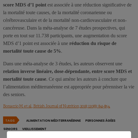
score MDS d’1 point
est associée à une réduction significative de
la mortalité toute causes, de la mortalité coronarienne ou
cérébrovasculaire et de la mortalité non-cardiovasculaire et non-
cancéreuse. Dans la méta-analyse de 7 études prospectives, qui
porte en tout sur 11.738 participants, une augmentation du score
MDS d’1 point est associée à une
réduction du risque de
mortalité toute cause de 5%
.
Dans une méta-analyse de 3 études, les auteurs observent une
relation inverse linéaire, dose-dépendante, entre score MDS et
mortalité toute cause
. Ce qui amène les auteurs à conclure que
l’alimentation méditerranéenne est appropriée pour pérenniser la vie
des seniors.
Bonaccio M. et al., British Journal of Nutrition, 2018; 120(8): 841-854.
TAGS
ALIMENTATION MÉDITERRANÉENNE
PERSONNES ÂGÉES
SENIORS
VIEILLISSEMENT