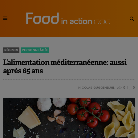
RÉGIMES
PERSONNE ÂGÉE
L’alimentation méditerranéenne: aussi
après 65 ans
NICOLAS GUGGENBÜHL
0
0