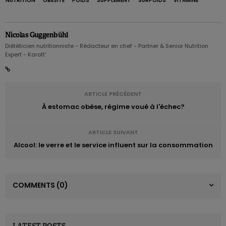
NUTRITION
OBÉSITÉ
POIDS
SUPPLÉMENT
SURPOIDS
VITAMINE
Nicolas Guggenbühl
Diététicien nutritionniste - Rédacteur en chef - Partner & Senior Nutrition
Expert - Karott'
ARTICLE PRÉCÉDENT
À estomac obèse, régime voué à l'échec?
ARTICLE SUIVANT
Alcool: le verre et le service influent sur la consommation
COMMENTS
(0)