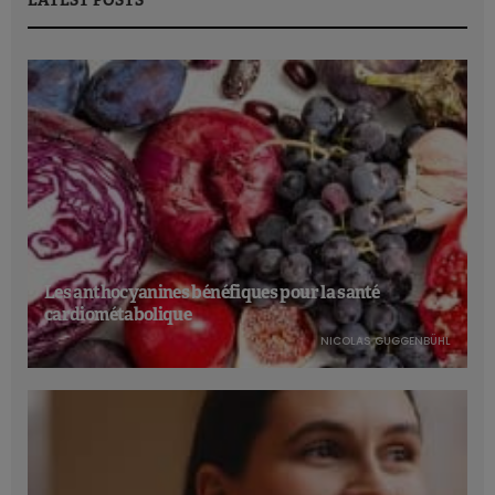
LATEST POSTS
Les anthocyanines bénéfiques pour la santé
cardiométabolique
NICOLAS GUGGENBÜHL