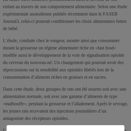
enfant au travers de son comportement alimentaire. Selon une étude
expérimentale australienne publiée récemment dans le FASEB
Journal3, celui-ci pourrait conditionner les choix alimentaires futurs
de bébé.
L’étude, conduite chez le rongeur, montre ainsi que consommer
durant la grossesse un régime alimentaire riche en «fast food»
modifie aussi le développement de la voie de signalisation opioïde
du cerveau du nouveau-né. Un changement qui pourrait avoir des
répercussions sur la sensibilité aux opioïdes libérés lors de la
consommation d’aliments riches en graisses et en sucres.
Dans cette étude, deux groupes de rats ont été nourris soit avec une
alimentation normale, soit avec une gamme d’aliments de type
«malbouffe», pendant la grossesse et l’allaitement. Après le sevrage,
les jeunes rats recevaient des injections journalières d’un
antagoniste des récepteurs opioïdes.
L’objectif étant de bloquer la signalisation opioïde et d’empêcher la