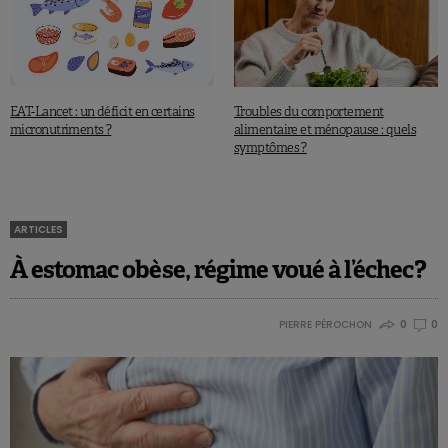
EAT-Lancet : un déficit en certains
Troubles du comportement
micronutriments ?
alimentaire et ménopause : quels
symptômes ?
ARTICLES
À estomac obèse, régime voué à l’échec?
PIERRE PÉROCHON
0
0