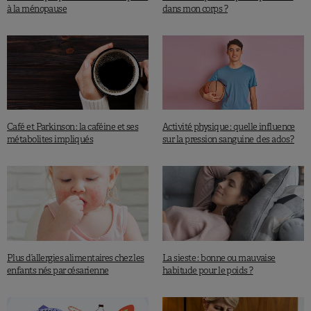
à la ménopause
dans mon corps ?
Café et Parkinson : la caféine et ses
Activité physique : quelle influence
métabolites impliqués
sur la pression sanguine des ados ?
Plus d’allergies alimentaires chez les
La sieste : bonne ou mauvaise
enfants nés par césarienne
habitude pour le poids ?