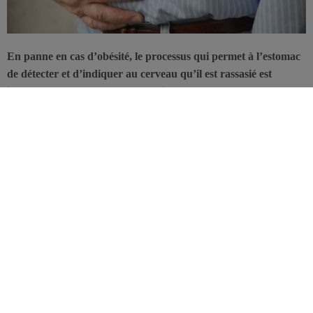
En panne en cas d’obésité, le processus qui permet à l’estomac
de détecter et d’indiquer au cerveau qu’il est rassasié est
irréparable en cas de perte de poids. Des chercheurs de
l’Université d’Adélaïde apportent une des principales raisons
pour lesquelles la plupart des personnes qui perdent du poids
reviennent ensuite à leur poids de départ.
Cette étude, publiée dans l’
International Journal of Obesity
,
identifie sur la souris, une désensibilisation des nerfs de l’estomac
après consommation à long terme d’une alimentation riche en
graisses. Il s’agit de l’étude de l’impact d’un régime riche en
graisses, sur la capacité de l’intestin à signaler la satiété au cerveau
et l’impact éventuel, en sens inverse, en cas de perte de poids.
Deux mécanismes sont identifiés, expliquant pourquoi les
personnes obèses ont besoin de manger plus pour parvenir à la