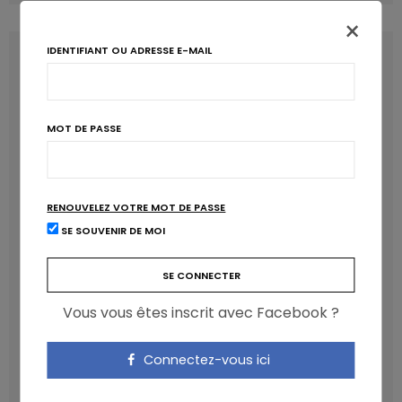
×
IDENTIFIANT OU ADRESSE E-MAIL
LATEST POSTS
MOT DE PASSE
RENOUVELEZ VOTRE MOT DE PASSE
SE SOUVENIR DE MOI
Les anthocyanines bénéfiques pour la santé
cardiométabolique
Vous vous êtes inscrit avec Facebook ?
NICOLAS GUGGENBÜHL
Connectez-vous ici