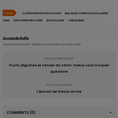
TAGS
CATÉGORIE DE POPULATION
MALADIES CARDIOVASCULAIRES
OMS
SANTÉ RESPIRATOIRE
SOCIOLOGIE
TABAGISME
Annabelle Boffa
Journaliste Karott' - Media Coordinator & Food writer
ARTICLE PRÉCÉDENT
Fruits, légumes et cancer du côlon: mieux vaut croquer
que boire
ARTICLE SUIVANT
L'extrait de Stevia arrive
COMMENTS
(0)