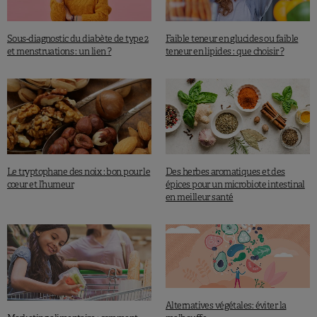
Sous-diagnostic du diabète de type 2
Faible teneur en glucides ou faible
et menstruations : un lien ?
teneur en lipides : que choisir ?
Le tryptophane des noix : bon pour le
Des herbes aromatiques et des
cœur et l’humeur
épices pour un microbiote intestinal
en meilleur santé
Alternatives végétales: éviter la