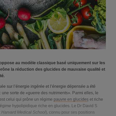
’oppose au modèle classique basé uniquement sur les
 prône la réduction des glucides de mauvaise qualité et
té.
ée sur l’énergie ingérée et l’énergie dépensée a été
 une sorte de «guerre des nutriments». Parmi elles, le
 est celui qui prône un régime
pauvre en glucides
et riche
régime hypolipidique riche en glucides. Le Dr David S
t
Harvard Medical School
), connu pour ses positions