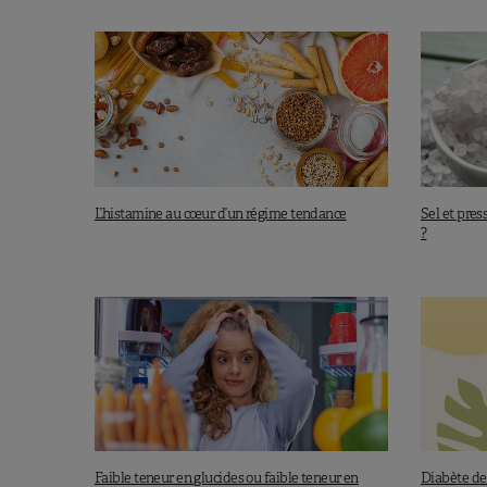
Ludwig D.S. et al., JAMA Internal Medicine.
Hall K.D. et al., JAMA Internal Medicine. Pu
L’histamine au cœur d’un régime tendance
Sel et pres
?
Faible teneur en glucides ou faible teneur en
Diabète de 