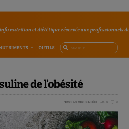
'info nutrition et diététique réservée aux professionnels de
NUTRIMENTS
OUTILS
uline de l’obésité
NICOLAS GUGGENBÜHL
0
0