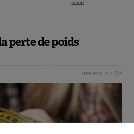
sucres ?
la perte de poids
ALEXIA WOLF
0
0