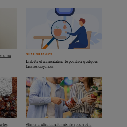
NUTRIGRAPHICS
 oui ou
Diabète et alimentation : le point sur quelques
fausses croyances
r les
Aliments ultra-transformés : le «pour» et le