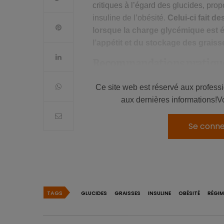
critiques à l’égard des glucides, pro
insuline de l’obésité.
Celui-ci fait de
lorsque la charge glycémique est 
l’appétit et du stockage des graiss
Recommandations pratiqu
Les auteurs formulent les recommand
Ce site web est réservé aux profess
insuline de l’obésité:
aux dernières informations!V
Réduire les
glucides raffinés
, prod
Se conne
glucides avec une charge glycémiqu
Augmenter les glucides avec une f
les légumineuses et les fruits enti
Lorsque des produits céréaliers so
alternatives transformées de façon 
TAGS
GLUCIDES
GRAISSES
INSULINE
OBÉSITÉ
RÉGIM
traditionnel réalisé à partir de fari
Augmenter
noix
, graines, avocat, h