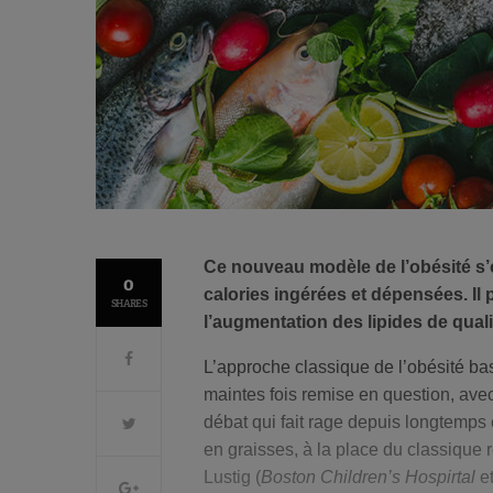
Ce nouveau modèle de l’obésité s
0
calories ingérées et dépensées. Il
SHARES
l’augmentation des lipides de quali
L’approche classique de l’obésité bas
maintes fois remise en question, avec
débat qui fait rage depuis longtemps
en graisses, à la place du classique 
Lustig (
Boston Children’s Hospirtal
e