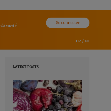
Se connecter
 la santé
FR
/
NL
LATEST POSTS