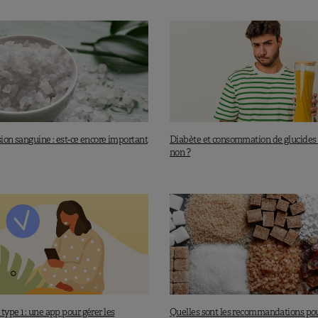
 Published online July 2, 2018.
blished online July 2, 2018.
sion sanguine : est-ce encore important
Diabète et consommation de glucides :
non ?
type 1 : une app pour gérer les
Quelles sont les recommandations pou