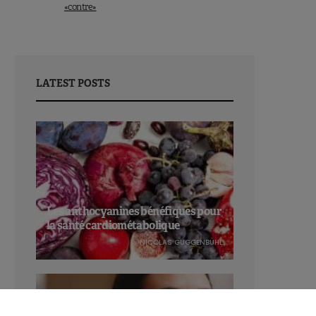
«contre»
LATEST POSTS
Les anthocyanines bénéfiques pour
la santé cardiométabolique
NICOLAS GUGGENBÜHL