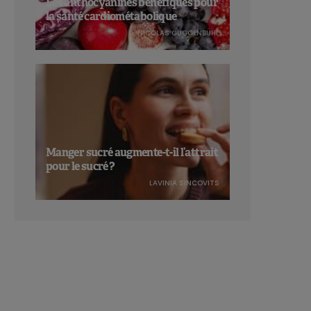
Les anthocyanines bénéfiques pour
la santé cardiométabolique
NICOLAS GUGGENBÜHL
Manger sucré augmente-t-il l’attrait
pour le sucré ?
LAVINIA SINCOVITS