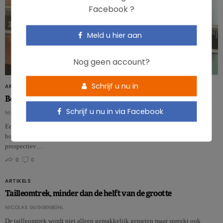
Facebook ?
Meld u hier aan
Nog geen account?
Schrijf u nu in
ARTIKELS
Borstkanker: BMI grotere risicofactor dan tailleomtrek
Schrijf u nu in via Facebook
NICOLAS GUGGENBÜHL
Een grote tailleomtrek wordt geassocieerd met een verhoogd risico op
borstkanker, maar niet los van de Body Mass Index (BMI). Dat blijkt uit een
prospectiev…
0
0
ARTIKELS
Tailleomtrek, minder dan de helft van de grootte
NICOLAS GUGGENBÜHL
De tailleomtrek wordt niet alleen gemakkelijk gemeten maar spreekt ook