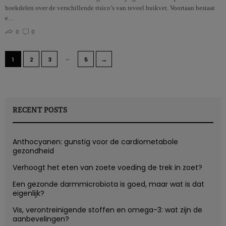
boekdelen over de verschillende risico’s van teveel buikvet. Voortaan bestaat
e…
0
0
…
→
1
2
3
5
RECENT POSTS
Anthocyanen: gunstig voor de cardiometabole
gezondheid
Verhoogt het eten van zoete voeding de trek in zoet?
Een gezonde darmmicrobiota is goed, maar wat is dat
eigenlijk?
Vis, verontreinigende stoffen en omega-3: wat zijn de
aanbevelingen?