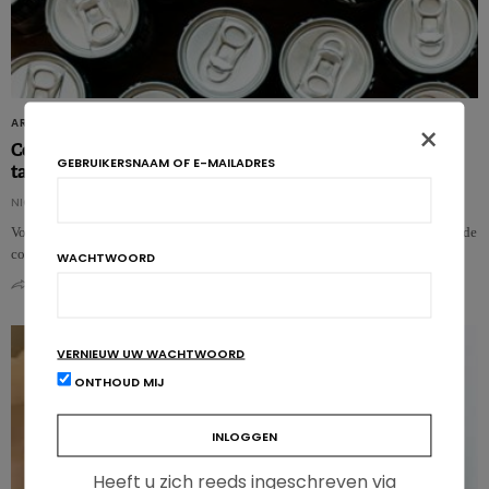
ARTIKELS
×
Consumptie lightfrisdrank geassocieerd met hogere
GEBRUIKERSNAAM OF E-MAILADRES
tailleomtrek bij senioren
NICOLAS GUGGENBÜHL
Volgens een nieuwe studie van de universiteit van San Antonio in Texas zou de
consumptie van lightfrisdrank geassocieerd zijn met een grotere toename…
WACHTWOORD
0
0
VERNIEUW UW WACHTWOORD
ONTHOUD MIJ
Heeft u zich reeds ingeschreven via