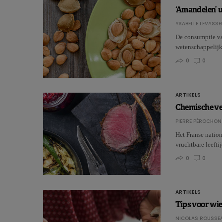
‘Amandelen’ u
YSABELLE LEVASSE
De consumptie van
wetenschappelijk
0
0
ARTIKELS
Chemische ve
PIERRE PÉROCHON
Het Franse natio
vruchtbare leefti
0
0
ARTIKELS
Tips voor wi
NICOLAS ROUSSE