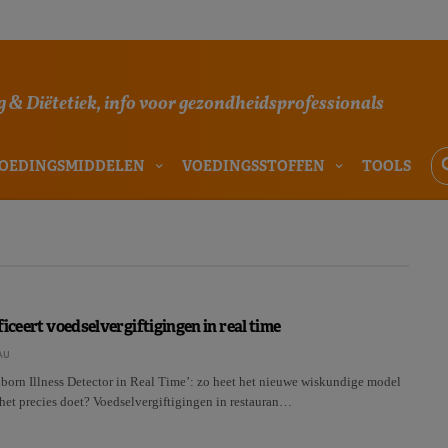
 & Diëtetiek, info voor gezondheidsprofessionals
OEDINGSMIDDELEN
VOEDINGSSTOFFEN
TOOLS
ficeert voedselvergiftigingen in real time
AU
orn Illness Detector in Real Time’: zo heet het nieuwe wiskundige model
het precies doet? Voedselvergiftigingen in restauran…