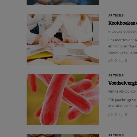
ARTIKELS
Kookboeken o
NICOLAS GUGGEN
Les recettes ont 
alimentaire? La si
Kookboeken zij
0
0
ARTIKELS
Voedselvergif
PIERRE PÉROCHON
Elk jaar krijgt w
Met deze conclus
0
0
ARTIKELS