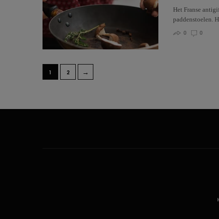
Het Franse antigi
paddenstoelen. H
0
0
→
1
2