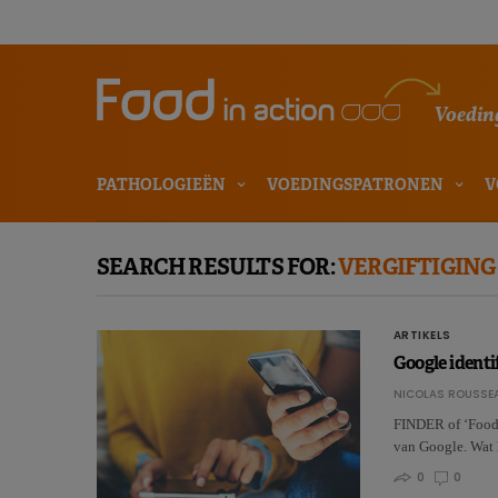
Voeding
PATHOLOGIEËN
VOEDINGSPATRONEN
V
SEARCH RESULTS FOR:
VERGIFTIGING
ARTIKELS
Google identi
NICOLAS ROUSSE
FINDER of ‘Foodb
van Google. Wat 
0
0