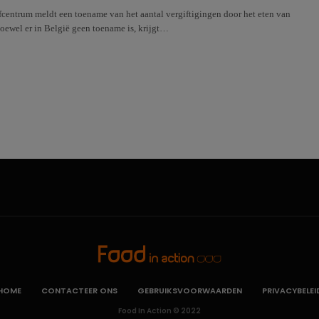
fcentrum meldt een toename van het aantal vergiftigingen door het eten van
oewel er in België geen toename is, krijgt…
HOME
CONTACTEER ONS
GEBRUIKSVOORWAARDEN
PRIVACYBELEI
Food In Action © 2022