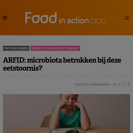
PATHOLOGIEËN
OBESITAS & GEWICHTSVERLIES
ARFID: microbiota betrokken bij deze
eetstoornis?
NICOLAS GUGGENBÜHL
0
0