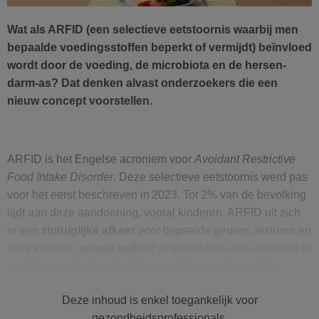
Wat als ARFID (een selectieve eetstoornis waarbij men
bepaalde voedingsstoffen beperkt of vermijdt) beïnvloed
wordt door de voeding, de microbiota en de hersen-
darm-as? Dat denken alvast onderzoekers die een
nieuw concept voorstellen.
ARFID is het Engelse acroniem voor
Avoidant Restrictive
Food Intake Disorder
. Deze selectieve eetstoornis werd pas
voor het eerst beschreven in 2023. Tot 2% van de bevolking
lijdt aan deze aandoening, vooral kinderen. ARFID uit zich
in een
zintuiglijke afkeer
voor bepaalde geuren, texturen en
zelfs kleuren, ‘
weinig eetlust
’ of een gebrek aan interesse in
voeding,
voedselneofobie
en
schrik voor bepaalde
risico’s van eten
, zoals overgeven, moeilijk doorslikken,
Deze inhoud is enkel toegankelijk voor
darmklachten … Het gevolg? Een voeding die niet meer
gezondheidsprofessionals.