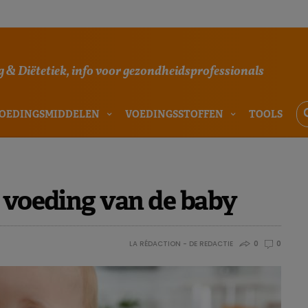
 & Diëtetiek, info voor gezondheidsprofessionals
OEDINGSMIDDELEN
VOEDINGSSTOFFEN
TOOLS
: voeding van de baby
LA RÉDACTION - DE REDACTIE
0
0