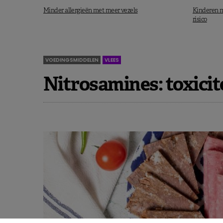
Minder allergieën met meer vezels
Kinderen m
risico
VOEDINGSMIDDELEN
VLEES
Nitrosamines: toxici
Starten met voeding tijden