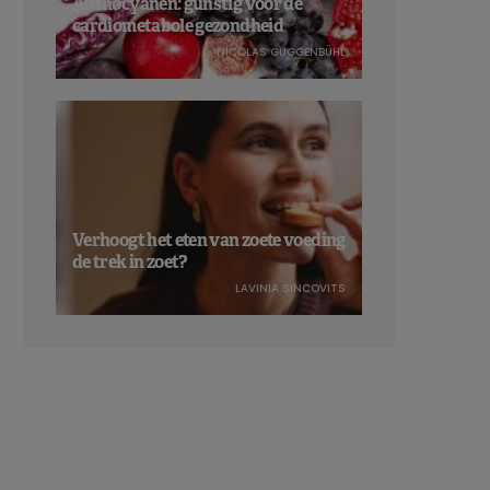
Anthocyanen: gunstig voor de
cardiometabole gezondheid
NICOLAS GUGGENBÜHL
Verhoogt het eten van zoete voeding
de trek in zoet?
LAVINIA SINCOVITS