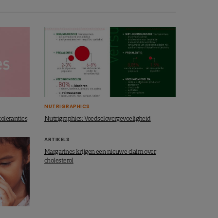
NUTRIGRAPHICS
toleranties
Nutrigraphics: Voedselovergevoeligheid
ARTIKELS
Margarines krijgen een nieuwe claim over
cholesterol