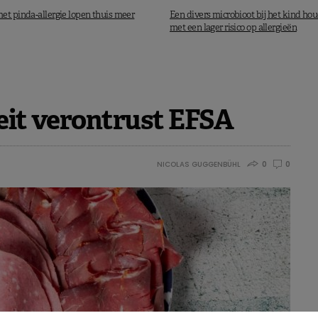
et pinda-allergie lopen thuis meer
Een divers microbioot bij het kind ho
met een lager risico op allergieën
teit verontrust EFSA
NICOLAS GUGGENBÜHL
0
0
s de eerste 1000 dagen