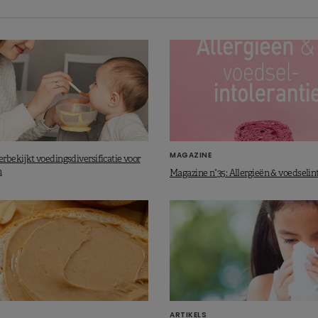
vallen het gewicht van de baby?
te hoge eiwitinname?
oeding wordt gegeven is er geen risico op een te
voeding is namelijk tot de leeftijd van 1 jaar de
 en kunstmelk hebben beide een goede
MAGAZINE
rbekijkt voedingsdiversificatie voor
risico onbestaand is. Indien andere eiwitbronnen
n
Magazine n°35: Allergieën & voedselin
eeld koemelk, is dit risico wel groot. Vanaf 6
 vis vastgelegd op respectievelijk 15 g en 20 g, om
ARTIKELS