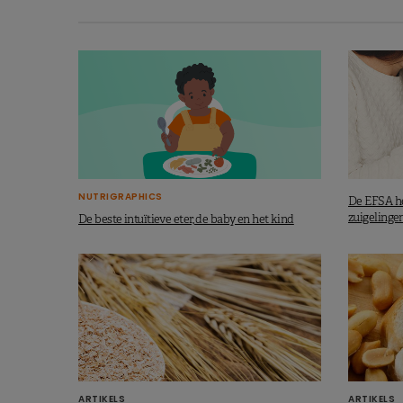
Ook interessant:
Beïnvloedt de manier van be
Is er een risico op een 
Nee, zolang er aangepaste melkv
hoge eiwitinname bij baby’s. Melk
grootste eiwitbron. Moedermelk
NUTRIGRAPHICS
De EFSA he
eiwitsamenstelling waardoor dit 
zuigelinge
De beste intuïtieve eter, de baby en het kind
worden toegediend, zoals bijvoorb
maanden wordt de portie vlees en
dezelfde redenen.
Lees verder onder de video.
ARTIKELS
ARTIKELS