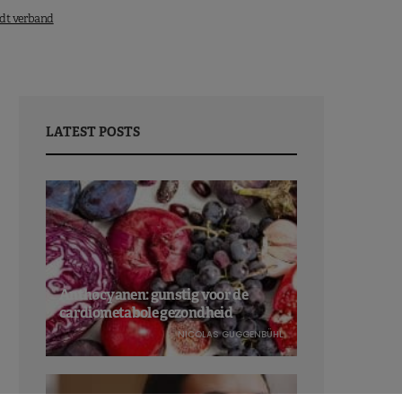
udt verband
LATEST POSTS
Anthocyanen: gunstig voor de
cardiometabole gezondheid
NICOLAS GUGGENBÜHL